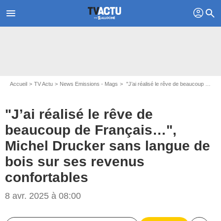
profil
menu
search
Accueil
TV Actu
News Emissions - Mags
"J’ai réalisé le rêve de beaucoup de Français…", Michel Drucker sans langue de bois sur ses revenus confortables
"J’ai réalisé le rêve de
beaucoup de Français…",
Michel Drucker sans langue de
bois sur ses revenus
confortables
8 avr. 2025 à 08:00
Capture d'écran Vivement Dimanche / France 3