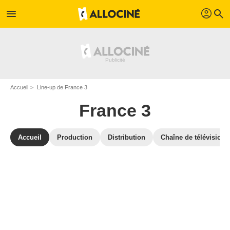
profil
menu
search
Accueil
Line-up de France 3
France 3
Accueil
Production
Distribution
Chaîne de télévision