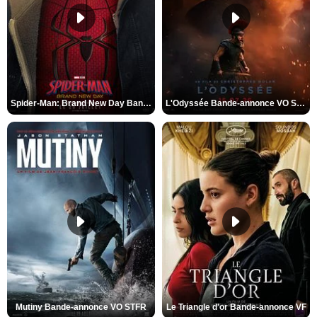
Spider-Man: Brand New Day Bande-annonce VO STFR
L'Odyssée Bande-annonce VO STFR
Mutiny Bande-annonce VO STFR
Le Triangle d'or Bande-annonce VF