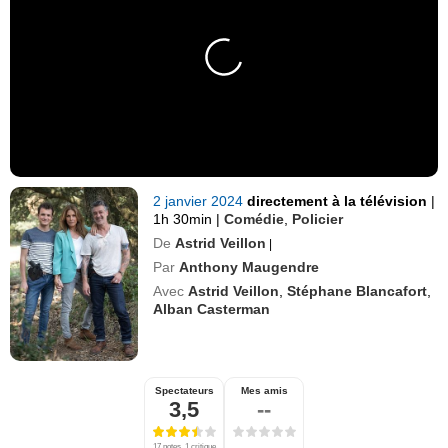
2 janvier 2024
directement à la télévision
|
1h 30min
|
Comédie
,
Policier
De
Astrid Veillon
|
Par
Anthony Maugendre
Avec
Astrid Veillon
,
Stéphane Blancafort
,
Alban Casterman
Spectateurs
Mes amis
3,5
--
17 notes, 1 critique