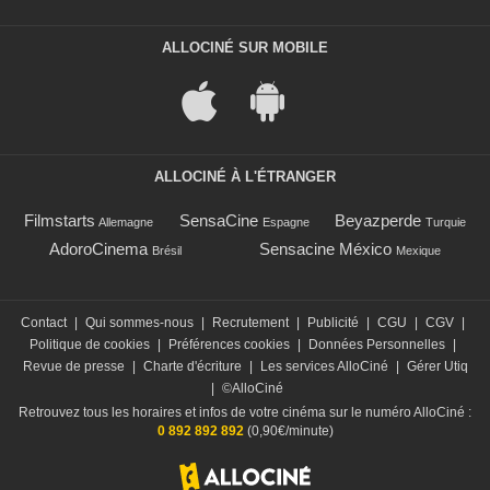
ALLOCINÉ SUR MOBILE
ALLOCINÉ À L'ÉTRANGER
Filmstarts
SensaCine
Beyazperde
Allemagne
Espagne
Turquie
AdoroCinema
Sensacine México
Brésil
Mexique
Contact
|
Qui sommes-nous
|
Recrutement
|
Publicité
|
CGU
|
CGV
|
Politique de cookies
|
Préférences cookies
|
Données Personnelles
|
Revue de presse
|
Charte d'écriture
|
Les services AlloCiné
|
Gérer Utiq
|
©AlloCiné
Retrouvez tous les horaires et infos de votre cinéma sur le numéro AlloCiné :
0 892 892 892
(0,90€/minute)