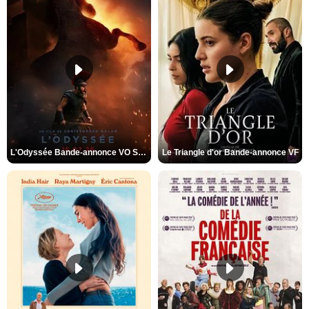
L'Odyssée Bande-annonce VO STFR
Le Triangle d'or Bande-annonce VF