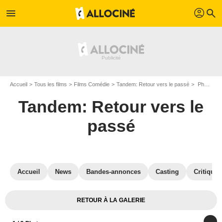
profil
menu
search
Accueil
Tous les films
Films Comédie
Tandem: Retour vers le passé
Photo de Tandem: Retour vers le passé - Photo 1
Tandem: Retour vers le
passé
Accueil
News
Bandes-annonces
Casting
Critiques
RETOUR À LA GALERIE