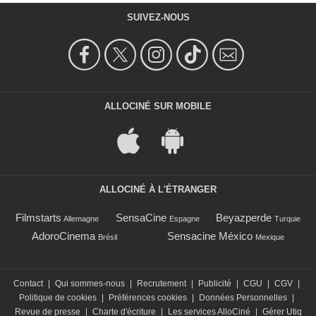
SUIVEZ-NOUS
ALLOCINÉ SUR MOBILE
ALLOCINÉ À L'ÉTRANGER
Filmstarts
SensaCine
Beyazperde
Allemagne
Espagne
Turquie
AdoroCinema
Sensacine México
Brésil
Mexique
Contact
|
Qui sommes-nous
|
Recrutement
|
Publicité
|
CGU
|
CGV
|
Politique de cookies
|
Préférences cookies
|
Données Personnelles
|
Revue de presse
|
Charte d'écriture
|
Les services AlloCiné
|
Gérer Utiq