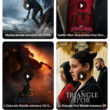
Mutiny Bande-annonce VO STFR
Spider-Man: Brand New Day Bande-annonce VO STFR
L'Odyssée Bande-annonce VO STFR
Le Triangle d'or Bande-annonce VF