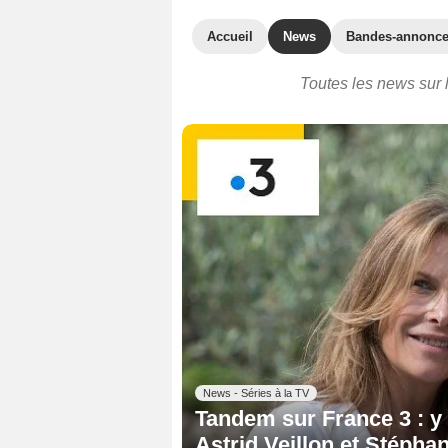
Accueil
News
Bandes-annonc
Toutes les news sur 
News - Séries à la TV
Tandem sur France 3 : y a
Astrid Veillon et Stépha