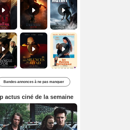
Le Triangle d'or Bande-annonce VF
Les Silences de Riyad Bande-annonce VO STFR
Les Matins merveilleux Bande-annonce VF
Bandes-annonces à ne pas manquer
p actus ciné de la semaine