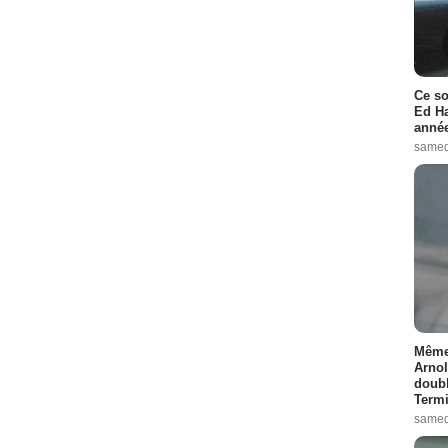
Ce so
Ed Ha
année
samed
Même 
Arnol
doubl
Termi
samed