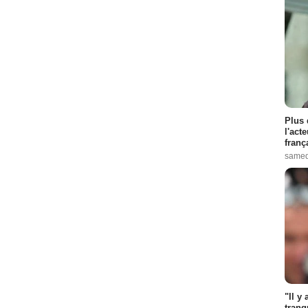
Plus 
l'act
franç
samed
"Il y
tranq