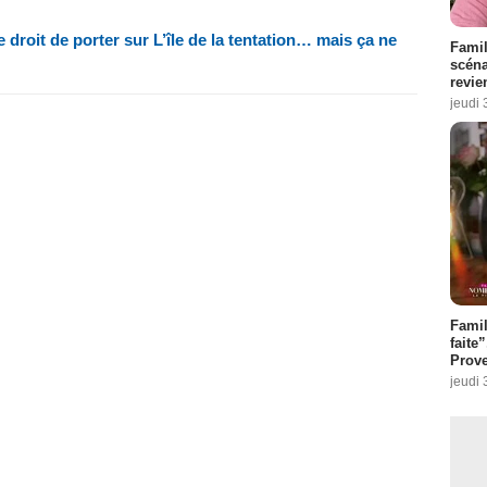
e droit de porter sur L’île de la tentation… mais ça ne
Famil
scéna
revie
jeudi 
Fami
faite
Prove
jeudi 