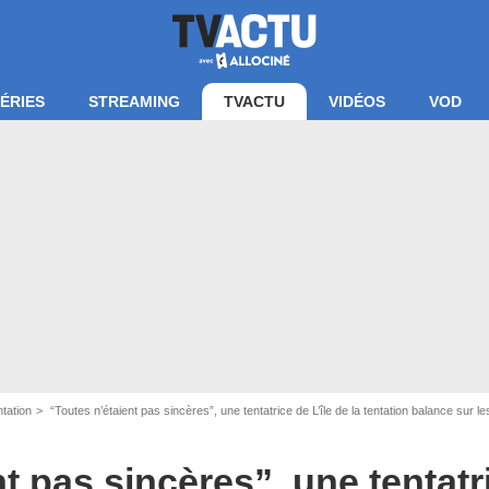
ÉRIES
STREAMING
TVACTU
VIDÉOS
VOD
ntation
“Toutes n’étaient pas sincères”, une tentatrice de L’île de la tentation balance sur l
'écran L'île de la tentation / W9
t pas sincères”, une tentatri