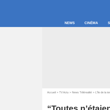
NEWS
CINÉMA
S
Accueil
TV Actu
News Télérealité
L'île de la te
Capture d
“Toutes n’étaien