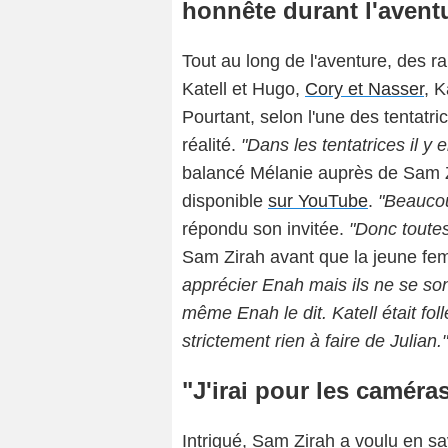
honnête durant l'avent
Tout au long de l'aventure, des 
Katell et Hugo,
Cory et Nasser
, K
Pourtant, selon l'une des tentatric
réalité.
"Dans les tentatrices il y 
balancé Mélanie auprès de Sam Z
disponible
sur YouTube
.
"Beaucou
répondu son invitée.
"
Donc toutes
Sam Zirah avant que la jeune fe
apprécier Enah mais ils ne se son
même Enah le dit. Katell était f
strictement rien à faire de Julian."
"J'irai pour les caméras,
Intrigué, Sam Zirah a voulu en sa