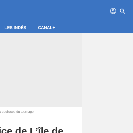
profil
search
LES INDÉS
CANAL+
es coulisses du tournage
ce de L’île de