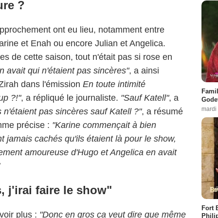
ure ?
rapprochement ont eu lieu, notamment entre
arine et Enah ou encore Julian et Angelica.
es de cette saison, tout n'était pas si rose en
en avait qui n'étaient pas sincères"
, a ainsi
irah dans l'émission
En toute intimité
Famil
p ?!"
, a répliqué le journaliste.
"Sauf Katell"
, a
Godet
mardi
 n'étaient pas sincères sauf Katell ?"
, a résumé
mme précise :
"Karine commençait à bien
t jamais cachés qu'ils étaient là pour le show,
ollement amoureuse d'Hugo et Angelica en avait
 j'irai faire le show"
Fort 
voir plus :
"Donc en gros ça veut dire que même
Phili