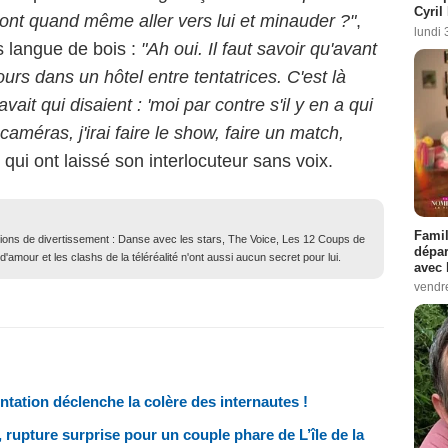
Cyril
 vont quand même aller vers lui et minauder ?"
,
lundi 
 langue de bois :
"Ah oui. Il faut savoir qu'avant
jours dans un hôtel entre tentatrices. C'est là
vait qui disaient : 'moi par contre s'il y en a qui
 caméras, j'irai faire le show, faire un match,
qui ont laissé son interlocuteur sans voix.
Famil
ions de divertissement : Danse avec les stars, The Voice, Les 12 Coups de
dépar
 d'amour et les clashs de la téléréalité n'ont aussi aucun secret pour lui.
avec 
vendre
entation déclenche la colère des internautes !
rupture surprise pour un couple phare de L’île de la