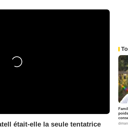
To
Famil
poids
conse
tell était-elle la seule tentatrice
diman