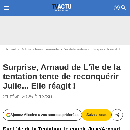
profil
menu
search
Accueil
TV Actu
News Télérealité
L'île de la tentation
Surprise, Arnaud de L'île de la tentation tente de reconquérir Julie... Elle réagit !
Surprise, Arnaud de L'île de la
tentation tente de reconquérir
Julie... Elle réagit !
Etienne JEANNERET / W9
21 févr. 2025 à 13:30
Ajoutez Allociné à vos sources préférées
Suivez-nous
Partag
Sur L’île de la Tentation, le couple Julie/Arnaud