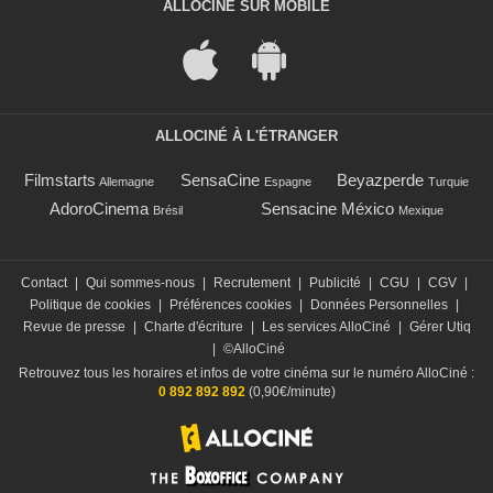
ALLOCINÉ SUR MOBILE
ALLOCINÉ À L'ÉTRANGER
Filmstarts
SensaCine
Beyazperde
Allemagne
Espagne
Turquie
AdoroCinema
Sensacine México
Brésil
Mexique
Contact
|
Qui sommes-nous
|
Recrutement
|
Publicité
|
CGU
|
CGV
|
Politique de cookies
|
Préférences cookies
|
Données Personnelles
|
Revue de presse
|
Charte d'écriture
|
Les services AlloCiné
|
Gérer Utiq
|
©AlloCiné
Retrouvez tous les horaires et infos de votre cinéma sur le numéro AlloCiné :
0 892 892 892
(0,90€/minute)