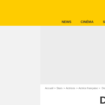
NEWS
CINÉMA
S
Accueil
Stars
Actrices
Actrice française
Del
D