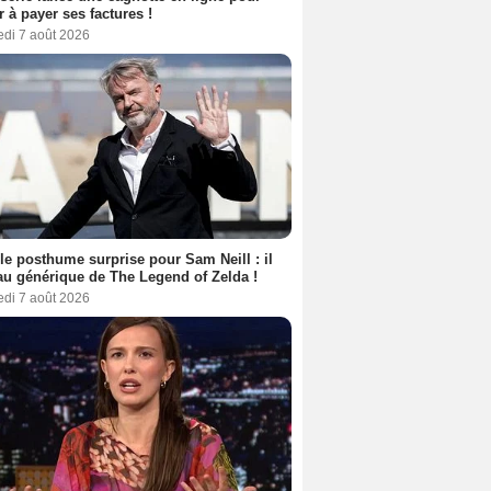
er à payer ses factures !
edi 7 août 2026
le posthume surprise pour Sam Neill : il
au générique de The Legend of Zelda !
edi 7 août 2026