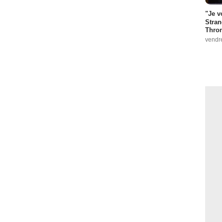
"Je v
Stran
Thro
vendr