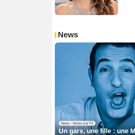
News
News - Séries à la TV
Un gars, une fille : une 