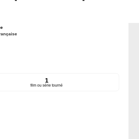
ce
rançaise
1
film ou série tourné