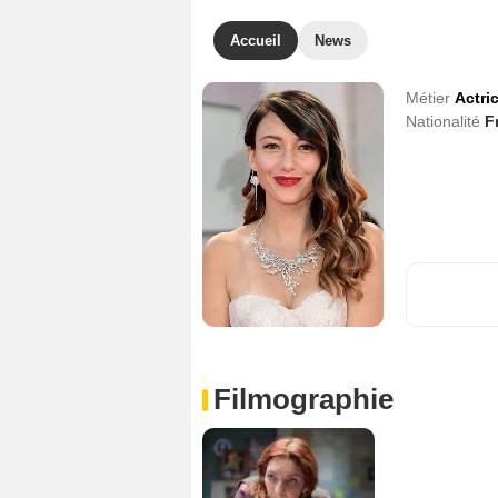
Accueil
News
Métier
Actri
Nationalité
F
Filmographie