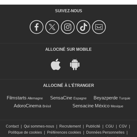
SUIVEZ-NOUS
ALLOCINÉ SUR MOBILE
ALLOCINÉ À L'ÉTRANGER
Filmstarts
SensaCine
Beyazperde
Allemagne
Espagne
Turquie
AdoroCinema
Sensacine México
Brésil
Mexique
Contact
|
Qui sommes-nous
|
Recrutement
|
Publicité
|
CGU
|
CGV
|
Politique de cookies
|
Préférences cookies
|
Données Personnelles
|