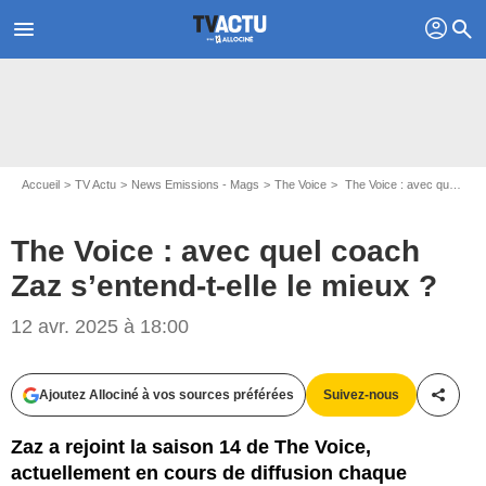
profil
menu
search
Accueil
TV Actu
News Emissions - Mags
The Voice
The Voice : avec quel coach Zaz s’entend-t-elle le mieux ?
The Voice : avec quel coach
Zaz s’entend-t-elle le mieux ?
12 avr. 2025 à 18:00
Capture d'écran The Voice / TF1
Ajoutez Allociné à vos sources préférées
Suivez-nous
Partag
Zaz a rejoint la saison 14 de The Voice,
actuellement en cours de diffusion chaque