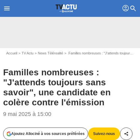
profil
menu
search
Accueil
TV Actu
News Télérealité
Familles nombreuses : "J'attends toujours sans savoir", une candidate en colère contre l'émission
Familles nombreuses :
"J'attends toujours sans
savoir", une candidate en
colère contre l'émission
9 mai 2025 à 15:00
© TF1 PRODUCTION
Ajoutez Allociné à vos sources préférées
Suivez-nous
Partag