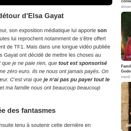
conse
diman
détour d'Elsa Gayat
ur, son exposition médiatique lui apporte
son
autes lui reprochent notamment de s’être offert
ent de TF1. Mais dans une longue vidéo publiée
s Gayat ont décidé de mettre les choses au
t que je ne paie rien, que
tout est sponsorisé
Famil
ne zéro euro. Ils ne nous ont jamais payés. On
Godet
mardi
œur. C’est vrai que
je n’ai pas pu payer tout le
e et ma famille nous ont beaucoup beaucoup
née des fantasmes
ensuite tenu à soutenir cette dernière en