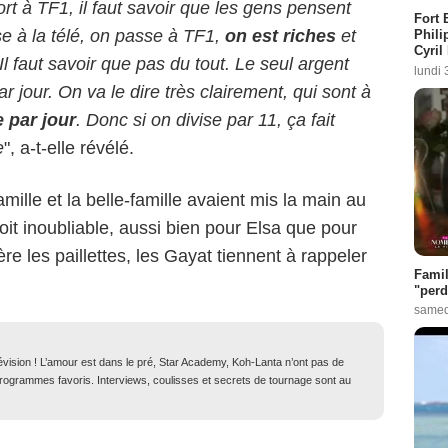
rt à TF1, il faut savoir que les gens pensent
Fort 
e à la télé, on passe à TF1,
on est riches
et
Phili
Cyril
l faut savoir que pas du tout. Le seul argent
lundi 
r jour. On va le dire très clairement, qui sont à
e par jour
. Donc si on divise par 11, ça fait
e
", a-t-elle révélé.
mille et la belle-famille avaient mis la main au
it inoubliable, aussi bien pour Elsa que pour
re les paillettes, les Gayat tiennent à rappeler
Famil
"perd
samed
lévision ! L’amour est dans le pré, Star Academy, Koh-Lanta n’ont pas de
 programmes favoris. Interviews, coulisses et secrets de tournage sont au