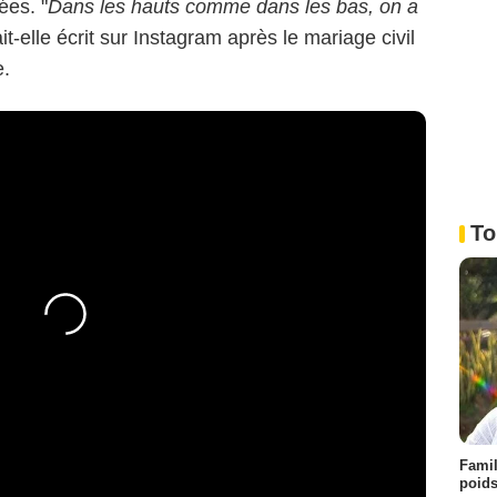
ées. "
Dans les hauts comme dans les bas, on a
ait-elle écrit sur Instagram après le mariage civil
e.
To
Famil
poids