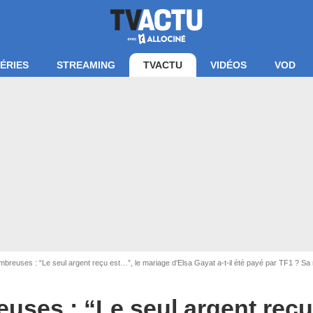
ÉRIES
STREAMING
TVACTU
VIDÉOS
VOD
breuses : “Le seul argent reçu est…”, le mariage d’Elsa Gayat a-t-il été payé par TF1 ? S
écran Familles nombreuses / TF1
uses : “Le seul argent reçu