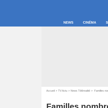
NEWS
CINÉMA
S
Accueil
TV Actu
News Télérealité
Familles nom
Capture d'
Familles nombre