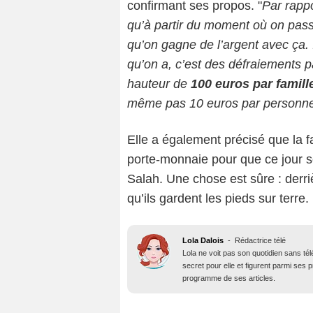
confirmant ses propos. "
Par rappo
qu’à partir du moment où on pass
qu’on gagne de l’argent avec ça. I
qu’on a, c’est des défraiements pa
hauteur de
100 euros par famill
même pas 10 euros par personn
Elle a également précisé que la fa
porte-monnaie pour que ce jour so
Salah. Une chose est sûre : derriè
qu’ils gardent les pieds sur terre.
Lola Dalois
-
Rédactrice télé
Lola ne voit pas son quotidien sans té
secret pour elle et figurent parmi ses
programme de ses articles.