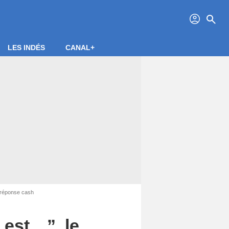
profil
search
LES INDÉS
CANAL+
a réponse cash
 est…”, le