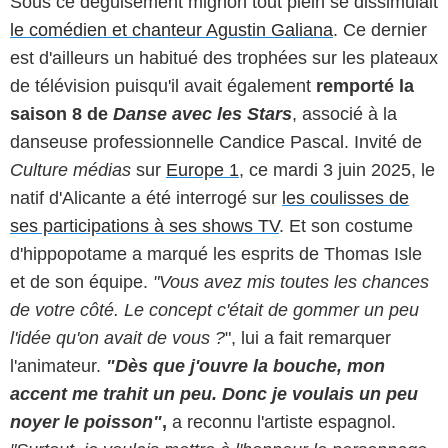
Sous ce déguisement mignon tout plein se dissimulait
le comédien et chanteur Agustin Galiana
. Ce dernier
est d'ailleurs un habitué des trophées sur les plateaux
de télévision puisqu'il avait également
remporté la
saison 8 de
Danse avec les Stars
, associé à la
danseuse professionnelle Candice Pascal. Invité de
Culture médias
sur
Europe 1
, ce mardi 3 juin 2025, le
natif d'Alicante a été interrogé sur
les coulisses de
ses participations à ses shows TV
. Et son costume
d'hippopotame a marqué les esprits de Thomas Isle
et de son équipe.
"Vous avez mis toutes les chances
de votre côté. Le concept c'était de gommer un peu
l'idée qu'on avait de vous ?
", lui a fait remarquer
l'animateur.
"Dès que j'ouvre la bouche, mon
accent me trahit un peu. Donc je voulais un peu
noyer le poisson"
,
a reconnu l'artiste espagnol.