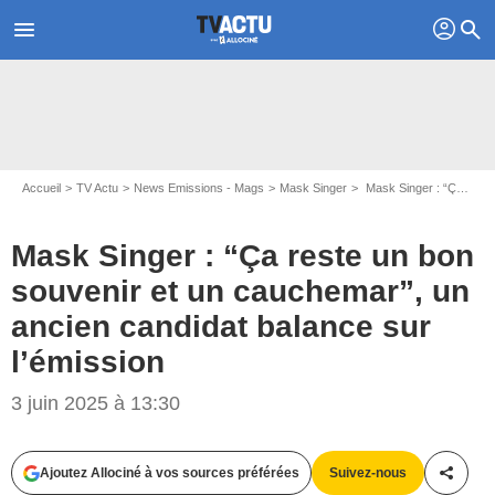
profil
menu
search
Accueil
TV Actu
News Emissions - Mags
Mask Singer
Mask Singer : “Ça reste un bon souvenir et un cauchemar”, un ancien candidat balance sur l’émission
Mask Singer : “Ça reste un bon
souvenir et un cauchemar”, un
ancien candidat balance sur
l’émission
3 juin 2025 à 13:30
Capture d'écran Mask Singer / TF1
Ajoutez Allociné à vos sources préférées
Suivez-nous
Partag