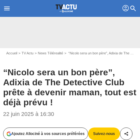
profil
menu
search
Accueil
TV Actu
News Télérealité
“Nicolo sera un bon père”, Adixia de The Detective Club prête à devenir maman, tout est déjà prévu !
“Nicolo sera un bon père”,
Adixia de The Detective Club
prête à devenir maman, tout est
déjà prévu !
22 juin 2025 à 16:30
Ajoutez Allociné à vos sources préférées
Suivez-nous
Partag