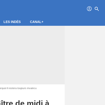
profil
search
LES INDÉS
CANAL+
rquoi il restera toujours invaincu
ître de midi à