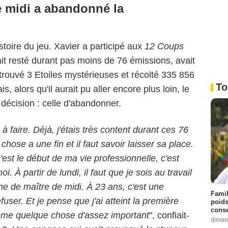
e midi a abandonné la
istoire du jeu. Xavier a participé aux
12 Coups
t resté durant pas moins de 76 émissions, avait
trouvé 3 Etoiles mystérieuses et récolté 335 856
To
 alors qu'il aurait pu aller encore plus loin, le
 décision : celle d'abandonner.
à faire. Déjà, j'étais très content durant ces 76
hose a une fin et il faut savoir laisser sa place.
est le début de ma vie professionnelle, c'est
 À partir de lundi, il faut que je sois au travail
ne de maître de midi. À 23 ans, c'est une
Famil
user. Et je pense que j'ai atteint la première
poids
conse
ême quelque chose d'assez important
", confiait-
diman