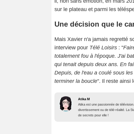
il, non sans émotion, en mars 20
sur le plateau et parmi les télésp
Une décision que le ca
Mais Xavier n'a jamais regretté so
interview pour
Télé Loisirs
: "
Fair
totalement fou à l'époque. J'ai b
qui tenait depuis deux ans. En fai
Depuis, de l'eau a coulé sous les
terminer la boucle
". Il reste ains
Atika M
Atika est une passionnée de télévision
divertissement ou de télé-réalité. La 
de secrets pour elle !