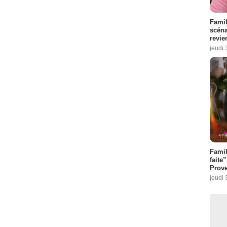
Famil
scéna
revie
jeudi 
Fami
faite
Prove
jeudi 