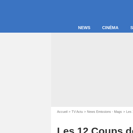
NEWS
CINÉMA
S
Accueil
TV Actu
News Emissions - Mags
Les 
Les 12 Coups de 