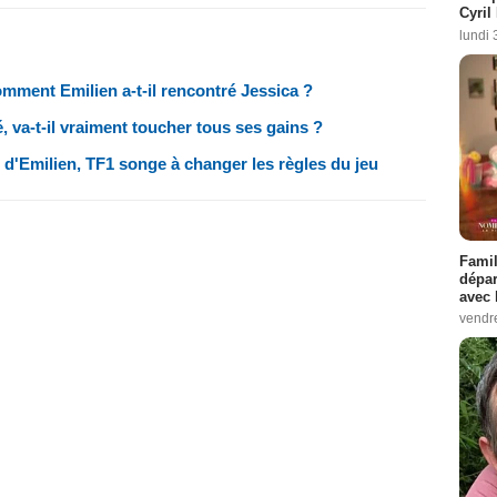
Cyril
lundi 
omment Emilien a-t-il rencontré Jessica ?
, va-t-il vraiment toucher tous ses gains ?
e d'Emilien, TF1 songe à changer les règles du jeu
Famil
dépar
avec 
vendre