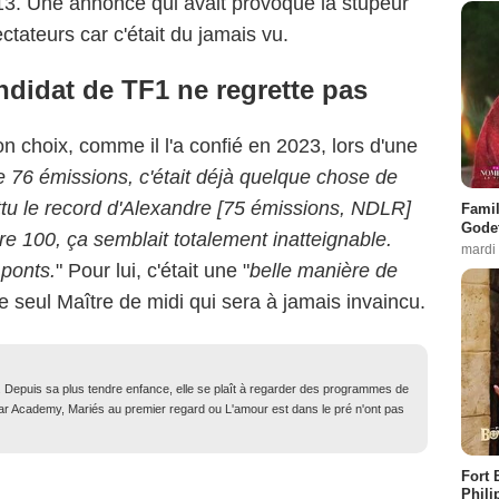
13. Une annonce qui avait provoqué la stupeur
ectateurs car c'était du jamais vu.
ndidat de TF1 ne regrette pas
n choix, comme il l'a confié en 2023, lors d'une
e 76 émissions, c'était déjà quelque chose de
attu le record d'Alexandre [75 émissions, NDLR]
Famil
Godet
re 100, ça semblait totalement inatteignable.
mardi
 ponts.
" Pour lui, c'était une "
belle manière de
i le seul Maître de midi qui sera à jamais invaincu.
. Depuis sa plus tendre enfance, elle se plaît à regarder des programmes de
Star Academy, Mariés au premier regard ou L'amour est dans le pré n'ont pas
Fort 
Phili