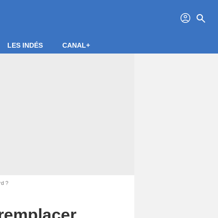
profil
search
LES INDÉS
CANAL+
rd ?
 remplacer