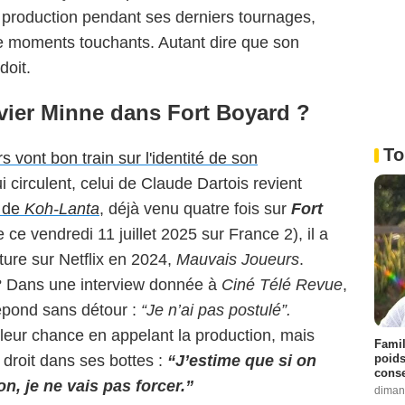
a production pendant ses derniers tournages,
e moments touchants. Autant dire que son
doit.
vier Minne dans Fort Boyard ?
To
 vont bon train sur l'identité de son
 circulent, celui de Claude Dartois revient
 de
Koh-Lanta
, déjà venu quatre fois sur
Fort
e ce vendredi 11 juillet 2025 sur France 2), il a
ure sur Netflix en 2024,
Mauvais Joueurs
.
te ? Dans une interview donnée à
Ciné Télé Revue
,
 répond sans détour :
“Je n’ai pas postulé”.
leur chance en appelant la production, mais
Famil
poids
r droit dans ses bottes :
“J’estime que si on
conse
n, je ne vais pas forcer.”
diman