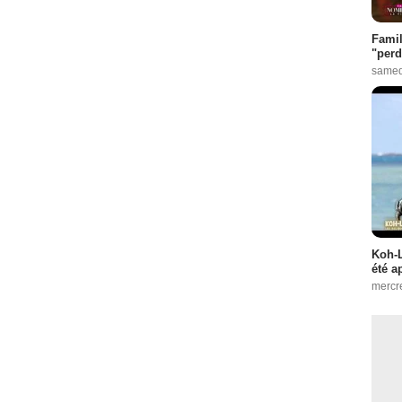
Famil
"perd
samed
Koh-L
été a
mercr