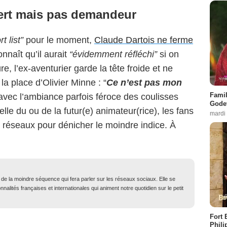
vert mais pas demandeur
t list”
pour le moment,
Claude Dartois ne ferme
onnaît qu’il aurait
“évidemment réfléchi”
si on
e, l’ex-aventurier garde la tête froide et ne
la place d’Olivier Minne : “
Ce n’est pas mon
Famil
vec l’ambiance parfois féroce des coulisses
Godet
elle du ou de la futur(e) animateur(rice), les fans
mardi
es réseaux pour dénicher le moindre indice. À
t de la moindre séquence qui fera parler sur les réseaux sociaux. Elle se
nalités françaises et internationales qui animent notre quotidien sur le petit
Fort 
Phili