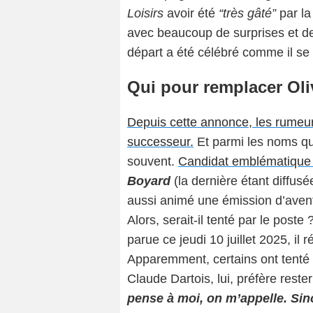
Loisirs
avoir été
“très gâté”
par l
avec beaucoup de surprises et d
départ a été célébré comme il se 
Qui pour remplacer Oli
Depuis cette annonce, les rumeurs
successeur.
Et parmi les noms qui
souvent.
Candidat emblématique
Boyard
(la dernière étant diffusé
aussi animé une émission d’avent
Alors, serait-il tenté par le pos
parue ce jeudi 10 juillet 2025, il
Apparemment, certains ont tenté 
Claude Dartois, lui, préfère reste
pense à moi, on m’appelle. Sino