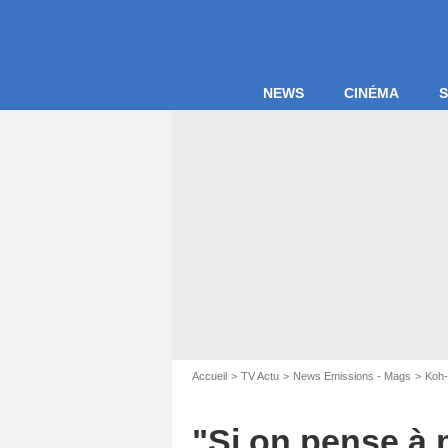
NEWS
CINÉMA
S
Accueil
TV Actu
News Emissions - Mags
Koh-
"Si on pense à 