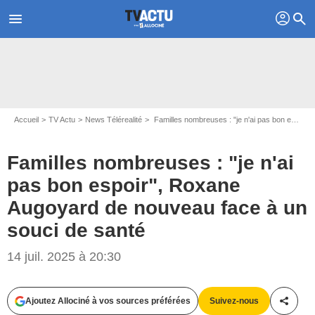
profil
menu
search
Accueil
TV Actu
News Télérealité
Familles nombreuses : "je n'ai pas bon espoir", Roxane Augoyard de nouveau face à un souci de santé
Familles nombreuses : "je n'ai
pas bon espoir", Roxane
Augoyard de nouveau face à un
souci de santé
14 juil. 2025 à 20:30
Ajoutez Allociné à vos sources préférées
Suivez-nous
Partag