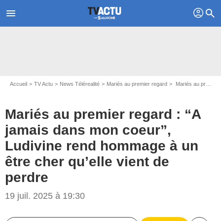
profil
menu
search
Accueil
TV Actu
News Télérealité
Mariés au premier regard
Mariés au premier regard : “A jamais dans mon coeur”, Ludivine rend hommage à un être cher qu’elle vient de perdre
Mariés au premier regard : “A
jamais dans mon coeur”,
Ludivine rend hommage à un
être cher qu’elle vient de
perdre
19 juil. 2025 à 19:30