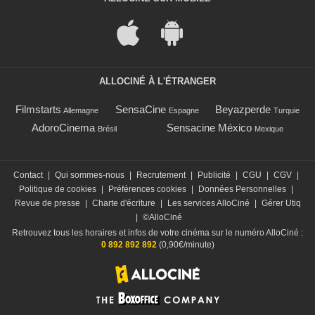
ALLOCINÉ À L'ÉTRANGER
Filmstarts
SensaCine
Beyazperde
Allemagne
Espagne
Turquie
AdoroCinema
Sensacine México
Brésil
Mexique
Contact
|
Qui sommes-nous
|
Recrutement
|
Publicité
|
CGU
|
CGV
|
Politique de cookies
|
Préférences cookies
|
Données Personnelles
|
Revue de presse
|
Charte d'écriture
|
Les services AlloCiné
|
Gérer Utiq
|
©AlloCiné
Retrouvez tous les horaires et infos de votre cinéma sur le numéro AlloCiné :
0 892 892 892
(0,90€/minute)