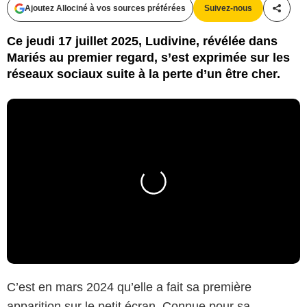
Ajoutez Allociné à vos sources préférées
Suivez-nous
Partag
Ce jeudi 17 juillet 2025, Ludivine, révélée dans
Mariés au premier regard, s’est exprimée sur les
réseaux sociaux suite à la perte d’un être cher.
C’est en mars 2024 qu’elle a fait sa première
apparition sur le petit écran. Connue pour sa