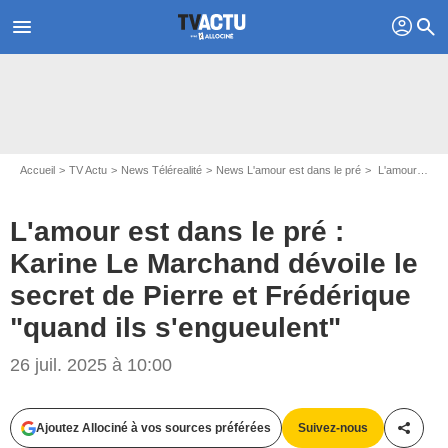
profil
menu
search
Accueil
TV Actu
News Télérealité
News L'amour est dans le pré
L'amour est dans le pré : Karine Le Marchand dévoile le secret de Pierre et Frédérique "quand ils s'engueulent"
L'amour est dans le pré :
Karine Le Marchand dévoile le
secret de Pierre et Frédérique
"quand ils s'engueulent"
26 juil. 2025 à 10:00
Ajoutez Allociné à vos sources préférées
Suivez-nous
Partag