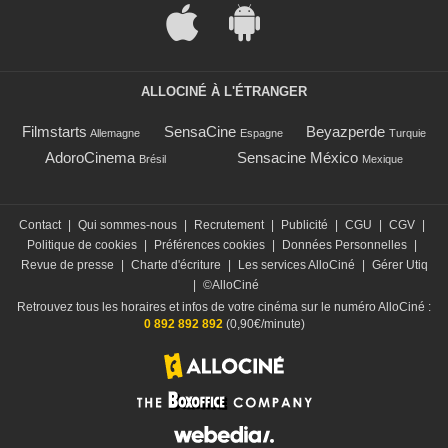
ALLOCINÉ À L'ÉTRANGER
Filmstarts
SensaCine
Beyazperde
Allemagne
Espagne
Turquie
AdoroCinema
Sensacine México
Brésil
Mexique
Contact
|
Qui sommes-nous
|
Recrutement
|
Publicité
|
CGU
|
CGV
|
Politique de cookies
|
Préférences cookies
|
Données Personnelles
|
Revue de presse
|
Charte d'écriture
|
Les services AlloCiné
|
Gérer Utiq
|
©AlloCiné
Retrouvez tous les horaires et infos de votre cinéma sur le numéro AlloCiné :
0 892 892 892
(0,90€/minute)