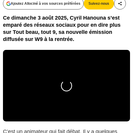
Ajoutez Allociné à vos sources préférées
Suivez-nous
Partag
Ce dimanche 3 août 2025, Cyril Hanouna s’est
emparé des réseaux sociaux pour en dire plus
sur Tout beau, tout 9, sa nouvelle émission
diffusée sur W9 à la rentrée.
C’est un animateur qui fait débat. Il y a quelques