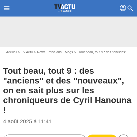
profil
menu
search
Accueil
TV Actu
News Emissions - Mags
Tout beau, tout 9 : des "anciens" et des "nouveaux", on en sait plus sur les chroniqueurs de Cyril Hanouna !
Tout beau, tout 9 : des
"anciens" et des "nouveaux",
on en sait plus sur les
chroniqueurs de Cyril Hanouna
!
4 août 2025 à 11:41