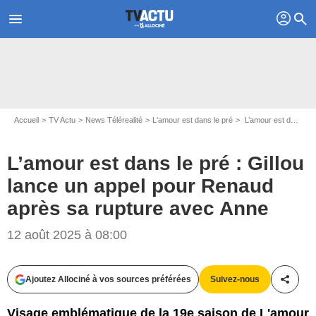
profil
menu
search
Accueil
TV Actu
News Télérealité
L'amour est dans le pré
L’amour est dans le pré : Gillou lance un appel pour Renaud après sa rupture avec Anne
L’amour est dans le pré : Gillou
lance un appel pour Renaud
après sa rupture avec Anne
12 août 2025 à 08:00
Ajoutez Allociné à vos sources préférées
Suivez-nous
Partag
Visage emblématique de la 19e saison de L'amour