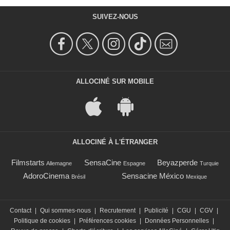
SUIVEZ-NOUS
ALLOCINÉ SUR MOBILE
ALLOCINÉ À L'ÉTRANGER
Filmstarts
SensaCine
Beyazperde
Allemagne
Espagne
Turquie
AdoroCinema
Sensacine México
Brésil
Mexique
Contact
|
Qui sommes-nous
|
Recrutement
|
Publicité
|
CGU
|
CGV
|
Politique de cookies
|
Préférences cookies
|
Données Personnelles
|