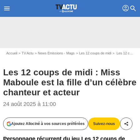
profil
menu
search
Accueil
TV Actu
News Emissions - Mags
Les 12 coups de midi
Les 12 coups de midi : Miss Maboule est la fille d’un célèbre chanteur et acteur
Les 12 coups de midi : Miss
Maboule est la fille d’un célèbre
chanteur et acteur
24 août 2025 à 11:00
Ajoutez Allociné à vos sources préférées
Suivez-nous
Partag
Personnage récurrent du jeu Les 12 coups de