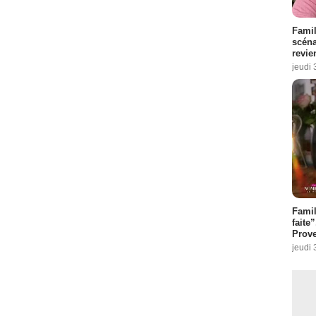
Famil
scéna
revie
jeudi 
Fami
faite
Prove
jeudi 