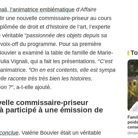
nali, l’animatrice emblématique
d’
Affaire
illir une nouvelle commissaire-priseur au cours
plômée de droit et d’histoire de l’art, l’experte
 véritable "
passionnée des objets depuis sa
a voix-off du programme. Pour sa première
To
Bouvier a examiné la table de famille de Marie-
lia Vignali, qui a fait les présentations. "
C’est
’animatrice.
"On en est contents, elle est sympa
elle raconte très très bien les histoires.
non ?
", a-t-elle ajouté.
velle commissaire-priseur
jà participé à une émission de
Famil
poids
conse
 conclue
, Valérie Bouvier était un véritable
diman