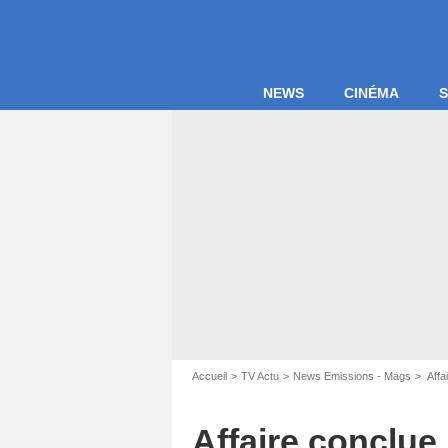
NEWS
CINÉMA
S
Accueil
TV Actu
News Emissions - Mags
Affa
Affaire conclue 