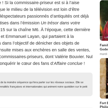
! Si la commissaire-priseur est si à l’aise
e le milieu de la télévision est loin d’être
téléspectateurs passionnés d’antiquités ont déjà
tises dans l’émission
Un trésor dans votre
015 sur la chaîne M6. À l’époque, cette dernière
et Emmanuel Layan, qui partaient à la
s dans l’objectif de dénicher des objets de
Famil
Godet
 ensuite mises aux enchères en salle des ventes,
mardi
commissaires-priseurs, dont Valérie Bouvier. Nul
onquérir le cœur des fans d’
Affaire conclue
!
t de la moindre séquence qui fera parler sur les réseaux sociaux. Elle se
nalités françaises et internationales qui animent notre quotidien sur le petit
Fort 
Phili