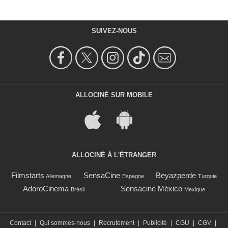
SUIVEZ-NOUS
ALLOCINÉ SUR MOBILE
ALLOCINÉ À L'ÉTRANGER
Filmstarts
SensaCine
Beyazperde
Allemagne
Espagne
Turquie
AdoroCinema
Sensacine México
Brésil
Mexique
Contact
|
Qui sommes-nous
|
Recrutement
|
Publicité
|
CGU
|
CGV
|