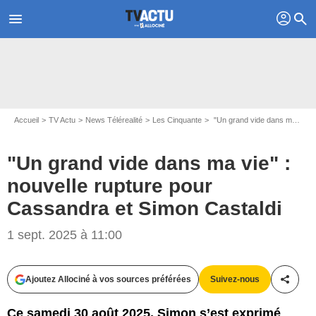
profil
menu
search
Accueil
TV Actu
News Télérealité
Les Cinquante
"Un grand vide dans ma vie" : nouvelle rupture pour Cassandra et Simon Castaldi
"Un grand vide dans ma vie" :
nouvelle rupture pour
Cassandra et Simon Castaldi
1 sept. 2025 à 11:00
Ajoutez Allociné à vos sources préférées
Suivez-nous
Partag
Ce samedi 30 août 2025, Simon s’est exprimé