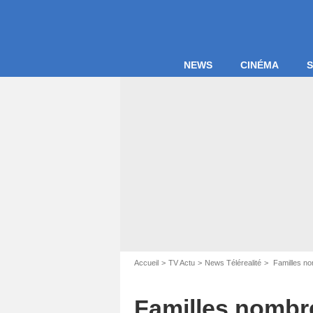
NEWS
CINÉMA
S
Accueil
TV Actu
News Télérealité
Familles no
Familles nombr