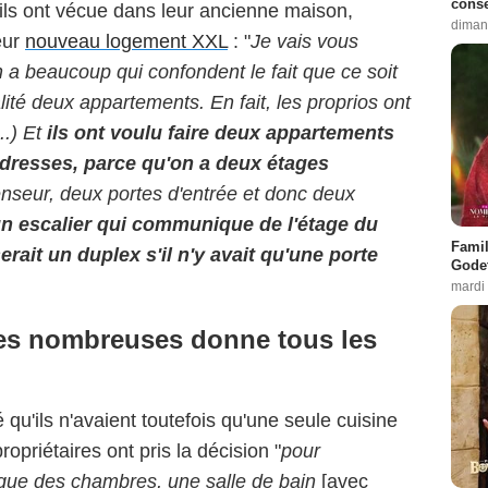
conse
'ils ont vécue dans leur ancienne maison,
diman
eur
nouveau logement XXL
: "
Je vais vous
n a beaucoup qui confondent le fait que ce soit
éalité deux appartements. En fait, les proprios ont
..) Et
ils ont voulu faire deux appartements
 adresses, parce qu'on a deux étages
seur, deux portes d'entrée et donc deux
a un escalier qui communique de l'étage du
Famil
erait un duplex s'il n'y avait qu'une porte
Godet
mardi
les nombreuses donne tous les
qu'ils n'avaient toutefois qu'une seule cuisine
opriétaires ont pris la décision "
pour
 que des chambres, une salle de bain
[avec