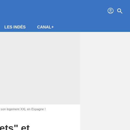
profil
search
LES INDÉS
CANAL+
ur son logement XXL en Espagne !
ts" et