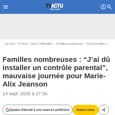
profil
menu
search
Accueil
TV Actu
News Télérealité
Familles nombreuses : “J’ai dû installer un contrôle parental”, mauvaise journée pour Marie-Alix Jeanson
Familles nombreuses : “J’ai dû
installer un contrôle parental”,
mauvaise journée pour Marie-
Alix Jeanson
13 sept. 2025 à 17:30
Ajoutez Allociné à vos sources préférées
Suivez-nous
Partag