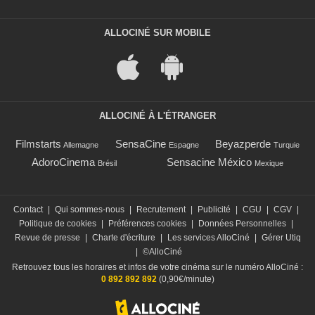
ALLOCINÉ SUR MOBILE
ALLOCINÉ À L'ÉTRANGER
Filmstarts
SensaCine
Beyazperde
Allemagne
Espagne
Turquie
AdoroCinema
Sensacine México
Brésil
Mexique
Contact
|
Qui sommes-nous
|
Recrutement
|
Publicité
|
CGU
|
CGV
|
Politique de cookies
|
Préférences cookies
|
Données Personnelles
|
Revue de presse
|
Charte d'écriture
|
Les services AlloCiné
|
Gérer Utiq
|
©AlloCiné
Retrouvez tous les horaires et infos de votre cinéma sur le numéro AlloCiné :
0 892 892 892
(0,90€/minute)