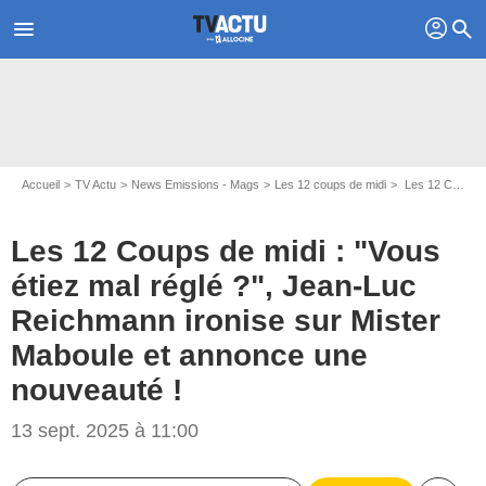
profil
menu
search
Accueil
TV Actu
News Emissions - Mags
Les 12 coups de midi
Les 12 Coups de midi : "Vous étiez mal réglé ?", Jean-Luc Reichmann ironise sur Mister Maboule et annonce une nouveauté !
Les 12 Coups de midi : "Vous
étiez mal réglé ?", Jean-Luc
Reichmann ironise sur Mister
Maboule et annonce une
nouveauté !
13 sept. 2025 à 11:00