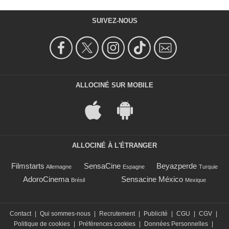
SUIVEZ-NOUS
ALLOCINÉ SUR MOBILE
ALLOCINÉ À L'ÉTRANGER
Filmstarts
SensaCine
Beyazperde
Allemagne
Espagne
Turquie
AdoroCinema
Sensacine México
Brésil
Mexique
Contact
|
Qui sommes-nous
|
Recrutement
|
Publicité
|
CGU
|
CGV
|
Politique de cookies
|
Préférences cookies
|
Données Personnelles
|