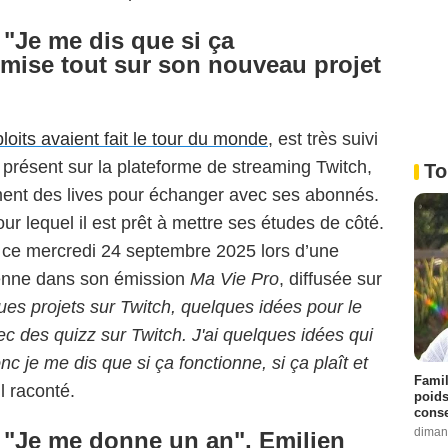
 "Je me dis que si ça
mise tout sur son nouveau projet
loits avaient fait le tour du monde
, est très suivi
s présent sur la plateforme de streaming Twitch,
To
rement des lives pour échanger avec ses abonnés.
our lequel il est prêt à mettre ses études de côté.
ié ce mercredi 24 septembre 2025 lors d’une
ienne dans son émission
Ma Vie Pro
, diffusée sur
ues projets sur Twitch, quelques idées pour le
vec des quizz sur Twitch. J'ai quelques idées qui
nc je me dis que si ça fonctionne, si ça plaît et
Famil
-il raconté.
poids
conse
diman
 "Je me donne un an", Emilien