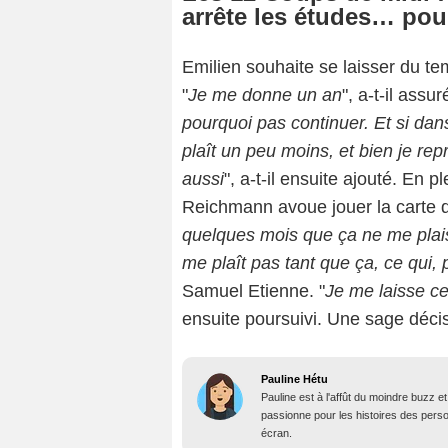
arrête les études… pour
Emilien souhaite se laisser du t
"
Je me donne un an
", a-t-il assur
pourquoi pas continuer. Et si da
plaît un peu moins, et bien je rep
aussi
", a-t-il ensuite ajouté. En pl
Reichmann avoue jouer la carte 
quelques mois que ça ne me plai
me plaît pas tant que ça, ce qui,
Samuel Etienne. "
Je me laisse ce
ensuite poursuivi. Une sage décis
Pauline Hétu
Pauline est à l'affût du moindre buzz e
passionne pour les histoires des person
écran.