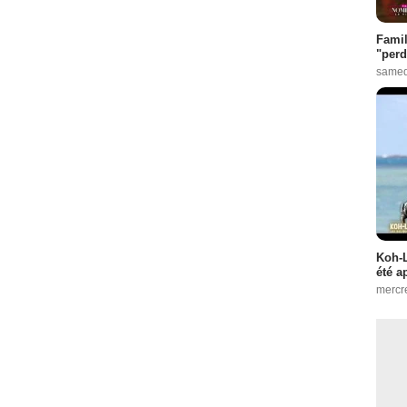
Famil
"perd
samed
Koh-L
été a
mercr