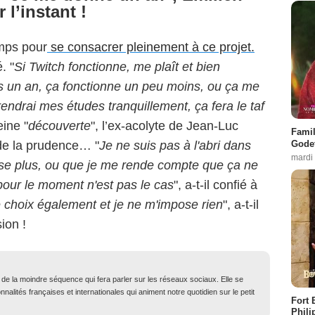
 l’instant !
emps pour
se consacrer pleinement à ce projet.
é. "
Si Twitch fonctionne, me plaît et bien
ns un an, ça fonctionne un peu moins, ou ça me
rendrai mes études tranquillement, ça fera le taf
eine "
découverte
", l’ex-acolyte de Jean-Luc
Famil
Godet
de la prudence… "
Je ne suis pas à l'abri dans
mardi
se plus, ou que je me rende compte que ça ne
 pour le moment n'est pas le cas
", a-t-il confié à
 choix également et je ne m'impose rien
", a-t-il
ion !
t de la moindre séquence qui fera parler sur les réseaux sociaux. Elle se
nalités françaises et internationales qui animent notre quotidien sur le petit
Fort 
Phili