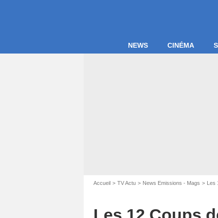
NEWS
CINÉMA
S
Accueil
TV Actu
News Emissions - Mags
Les 
Les 12 Coups de