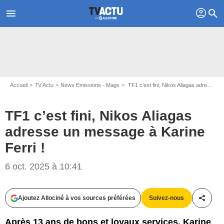
profil
menu
search
Accueil
TV Actu
News Emissions - Mags
TF1 c’est fini, Nikos Aliagas adresse un message à Karine Ferri !
TF1 c’est fini, Nikos Aliagas
adresse un message à Karine
Ferri !
6 oct. 2025 à 10:41
Ajoutez Allociné à vos sources préférées
Suivez-nous
Partag
Après 13 ans de bons et loyaux services, Karine