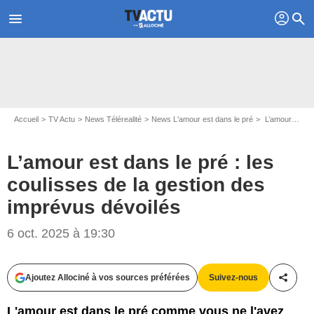
profil
menu
search
Accueil
TV Actu
News Télérealité
News L'amour est dans le pré
L’amour est dans le pré : les coulisses de la gestion des imprévus dévoilés
L’amour est dans le pré : les
coulisses de la gestion des
imprévus dévoilés
6 oct. 2025 à 19:30
Ajoutez Allociné à vos sources préférées
Suivez-nous
Partag
L'amour est dans le pré comme vous ne l'avez