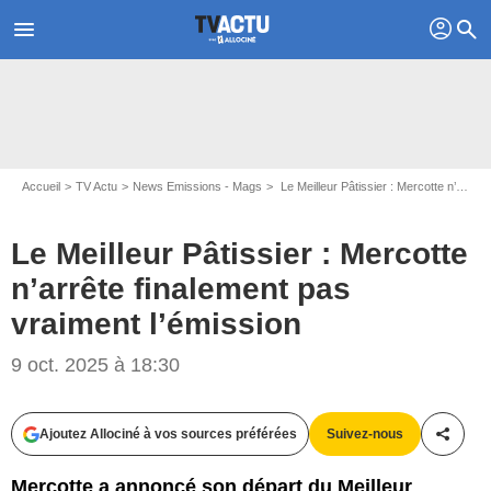
profil
menu
search
Accueil
TV Actu
News Emissions - Mags
Le Meilleur Pâtissier : Mercotte n’arrête finalement pas vraiment l’émission
Le Meilleur Pâtissier : Mercotte
n’arrête finalement pas
vraiment l’émission
9 oct. 2025 à 18:30
Ajoutez Allociné à vos sources préférées
Suivez-nous
Partag
Mercotte a annoncé son départ du Meilleur