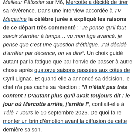
Meilleur Pâtissier
sur M6,
Mercotte a décidé de tirer
sa révérence
. Dans une interview accordée à
TV
Magazine
la célèbre jurée a expliqué les raisons
de ce départ très commenté
:
"Je pense qu’il faut
savoir s’arrêter à temps… vu mon âge avancé, je
pense que c’est une question d’éthique. J’ai décidé
d’arrêter par décence, on va dire"
. Un choix guidé
autant par la fatigue que par l’envie de passer à autre
chose après
quatorze saisons passées aux côtés de
Cyril Lignac
. Et quand elle a annoncé sa décision, le
chef n’a pas caché sa réaction :
"Il n’était pas très
content ! D’autant plus qu’il avait toujours dit : le
jour où Mercotte arrête, j’arrête !
", confiait-elle à
Télé 7 Jours
le 10 septembre 2025.
De quoi faire
monter un brin d’émotion avant la diffusion de cette
dernière saison.