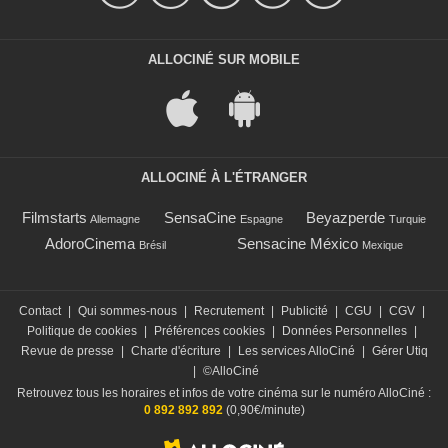
ALLOCINÉ SUR MOBILE
ALLOCINÉ À L'ÉTRANGER
Filmstarts
SensaCine
Beyazperde
Allemagne
Espagne
Turquie
AdoroCinema
Sensacine México
Brésil
Mexique
Contact
|
Qui sommes-nous
|
Recrutement
|
Publicité
|
CGU
|
CGV
|
Politique de cookies
|
Préférences cookies
|
Données Personnelles
|
Revue de presse
|
Charte d'écriture
|
Les services AlloCiné
|
Gérer Utiq
|
©AlloCiné
Retrouvez tous les horaires et infos de votre cinéma sur le numéro AlloCiné :
0 892 892 892
(0,90€/minute)