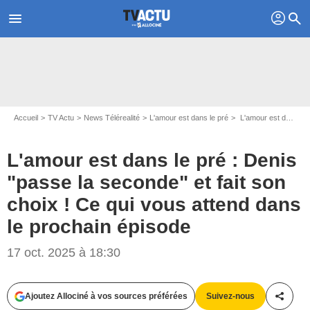
profil
menu
search
Accueil
TV Actu
News Télérealité
L'amour est dans le pré
L'amour est dans le pré : Denis "passe la seconde" et fait son choix ! Ce qui vous attend dans le prochain épisode
L'amour est dans le pré : Denis
"passe la seconde" et fait son
choix ! Ce qui vous attend dans
le prochain épisode
17 oct. 2025 à 18:30
Ajoutez Allociné à vos sources préférées
Suivez-nous
Partag