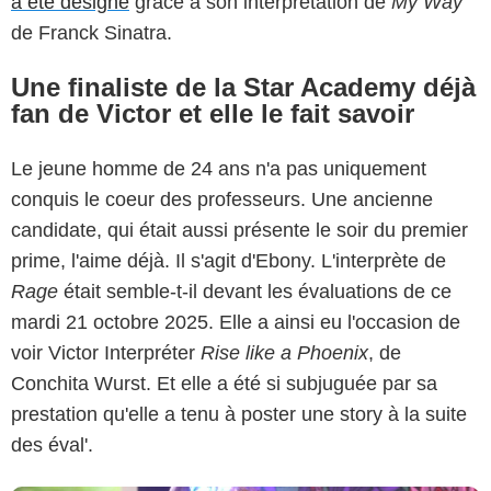
a été désigné
grâce à son interprétation de
My Way
de Franck Sinatra.
Une finaliste de la Star Academy déjà
fan de Victor et elle le fait savoir
Le jeune homme de 24 ans n'a pas uniquement
conquis le coeur des professeurs. Une ancienne
candidate, qui était aussi présente le soir du premier
Capture d'écran Star Academy / TF1
prime, l'aime déjà. Il s'agit d'Ebony. L'interprète de
Rage
était semble-t-il devant les évaluations de ce
mardi 21 octobre 2025. Elle a ainsi eu l'occasion de
voir Victor Interpréter
Rise like a Phoenix
, de
Conchita Wurst. Et elle a été si subjuguée par sa
prestation qu'elle a tenu à poster une story à la suite
des éval'.