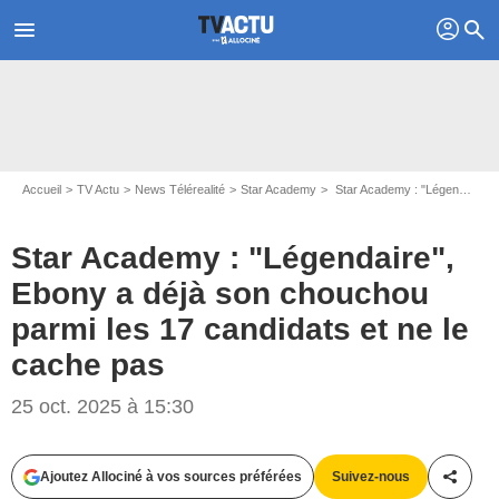
profil
menu
search
Accueil
TV Actu
News Télérealité
Star Academy
Star Academy : "Légendaire", Ebony a déjà son chouchou parmi les 17 candidats et ne le cache pas
Star Academy : "Légendaire",
Ebony a déjà son chouchou
parmi les 17 candidats et ne le
cache pas
25 oct. 2025 à 15:30
Ajoutez Allociné à vos sources préférées
Suivez-nous
Partag