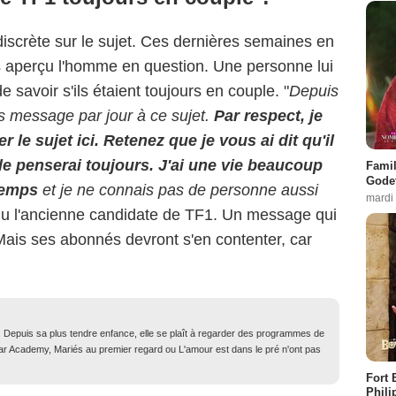
iscrète sur le sujet. Ces dernières semaines en
as aperçu l'homme en question. Une personne lui
savoir s'ils étaient toujours en couple. "
Depuis
s message par jour à ce sujet.
Par respect, je
le sujet ici. Retenez que je vous ai dit qu'il
 le penserai toujours.
J'ai une vie beaucoup
Famil
Godet
temps
et je ne connais pas de personne aussi
mardi
du l'ancienne candidate de TF1. Un message qui
Mais ses abonnés devront s'en contenter, car
. Depuis sa plus tendre enfance, elle se plaît à regarder des programmes de
Star Academy, Mariés au premier regard ou L'amour est dans le pré n'ont pas
Fort 
Phili