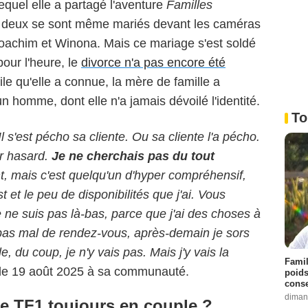
equel elle a partagé l'aventure
Familles
s deux se sont même mariés devant les caméras
Joachim et Winona. Mais ce mariage s'est soldé
pour l'heure, le
divorce n'a pas encore été
cile qu'elle a connue, la mère de famille a
n homme, dont elle n'a jamais dévoilé l'identité.
To
l s'est pécho sa cliente. Ou sa cliente l'a pécho.
ar hasard.
J
e ne cherchais pas du tout
t, mais c'est quelqu'un d'hyper compréhensif,
et le peu de disponibilités que j'ai. Vous
je ne suis pas là-bas, parce que j'ai des choses à
i pas mal de rendez-vous, après-demain je sors
le, du coup, je n'y vais pas. Mais j'y vais la
Famil
e le 19 août 2025 à sa communauté.
poids
conse
diman
e TF1 toujours en couple ?