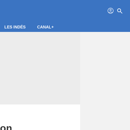
profil
search
LES INDÉS
CANAL+
son