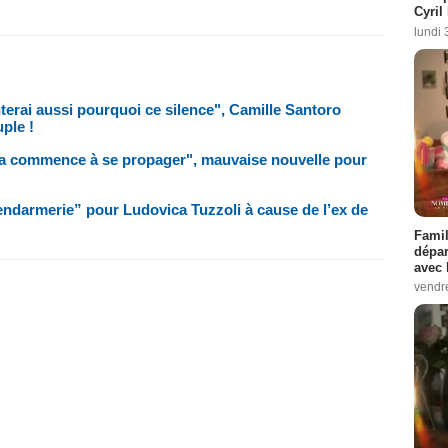
Cyril
lundi 
erai aussi pourquoi ce silence", Camille Santoro
uple !
ça commence à se propager", mauvaise nouvelle pour
endarmerie” pour Ludovica Tuzzoli à cause de l’ex de
Famil
dépar
avec 
vendre