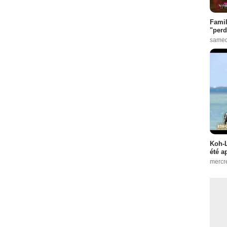
Famil
"perd
samed
Koh-L
été a
mercr