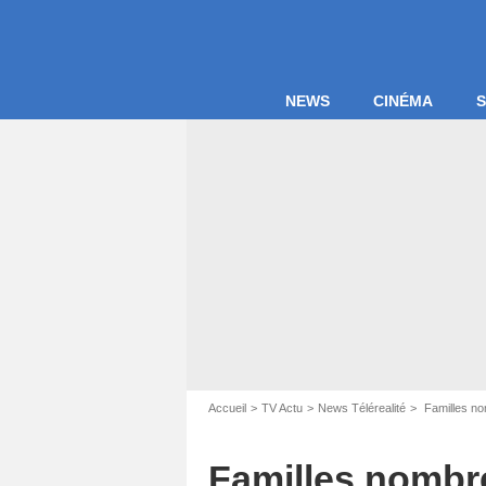
NEWS
CINÉMA
S
Accueil
TV Actu
News Télérealité
Familles n
Familles nombr