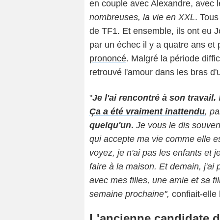
en couple avec Alexandre, avec l
nombreuses, la vie en XXL
. Tou
de TF1. Et ensemble, ils ont eu 
par un échec il y a quatre ans et 
prononcé
. Malgré la période diffi
retrouvé l'amour dans les bras d'u
"
Je l'ai rencontré à son travail.
I
Ça a été vraiment inattendu
, p
quelqu'un
.
Je vous le dis souven
qui accepte ma vie comme elle est 
voyez, je n'ai pas les enfants et 
faire à la maison. Et demain, j'a
avec mes filles, une amie et sa fil
semaine prochaine",
confiait-ell
L'ancienne candidate d