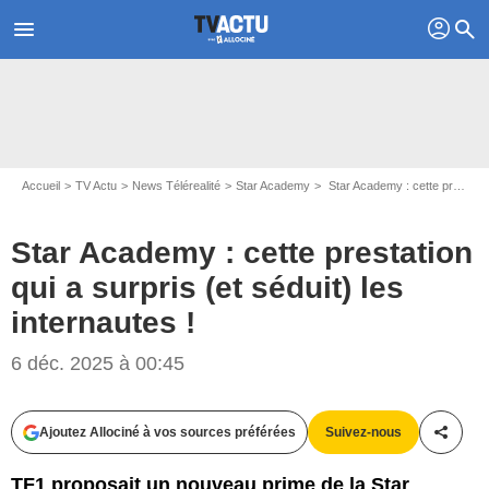
profil
menu
search
Accueil
TV Actu
News Télérealité
Star Academy
Star Academy : cette prestation qui a surpris (et séduit) les internautes !
Star Academy : cette prestation
qui a surpris (et séduit) les
internautes !
6 déc. 2025 à 00:45
Ajoutez Allociné à vos sources préférées
Suivez-nous
Partag
TF1 proposait un nouveau prime de la Star