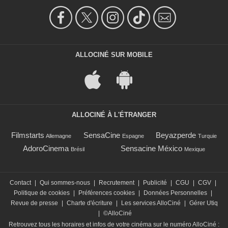
ALLOCINÉ SUR MOBILE
ALLOCINÉ À L'ÉTRANGER
Filmstarts
SensaCine
Beyazperde
Allemagne
Espagne
Turquie
AdoroCinema
Sensacine México
Brésil
Mexique
Contact
|
Qui sommes-nous
|
Recrutement
|
Publicité
|
CGU
|
CGV
|
Politique de cookies
|
Préférences cookies
|
Données Personnelles
|
Revue de presse
|
Charte d'écriture
|
Les services AlloCiné
|
Gérer Utiq
|
©AlloCiné
Retrouvez tous les horaires et infos de votre cinéma sur le numéro AlloCiné :