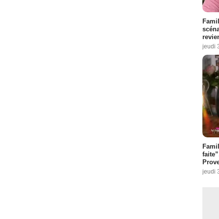
Famil
scéna
revie
jeudi 
Fami
faite
Prove
jeudi 