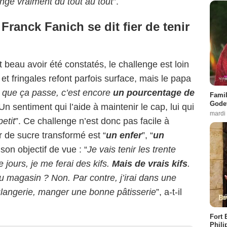
ge vraiment du tout au tout
”.
ranck Fanich se dit fier de tenir
 beau avoir été constatés, le challenge est loin
 et fringales refont parfois surface, mais le papa
 que ça passe, c’est encore
un pourcentage de
Famil
Godet
 Un sentiment qui l’aide à maintenir le cap, lui qui
mardi
etit
”. Ce challenge n’est donc pas facile à
r de sucre transformé est “
un enfer
”, “
un
 son objectif de vue : “
Je vais tenir les trente
e jours, je me ferai des kifs.
Mais de vrais kifs
.
u magasin ? Non. Par contre, j’irai dans une
ulangerie, manger une bonne pâtisserie
”, a-t-il
Fort 
Phili