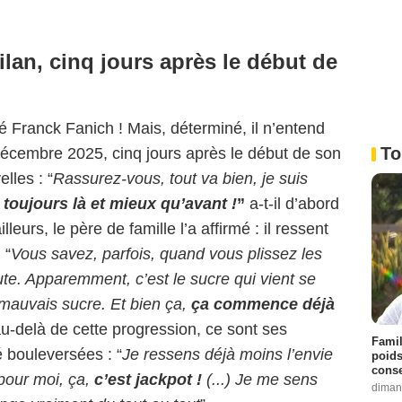
ilan, cinq jours après le début de
cé Franck Fanich ! Mais, déterminé, il n’entend
To
 décembre 2025, cinq jours après le début de son
lles : “
Rassurez-vous, tout va bien, je suis
 toujours là et mieux qu’avant !
”
a-t-il d’abord
leurs, le père de famille l’a affirmé : il ressent
 “
Vous savez, parfois, quand vous plissez les
ute. Apparemment, c’est le sucre qui vient se
au mauvais sucre. Et bien ça,
ça commence déjà
, au-delà de cette progression, ce sont ses
Famil
é bouleversées : “
Je ressens déjà moins l’envie
poids
conse
pour moi, ça,
c’est jackpot !
(...) Je me sens
diman