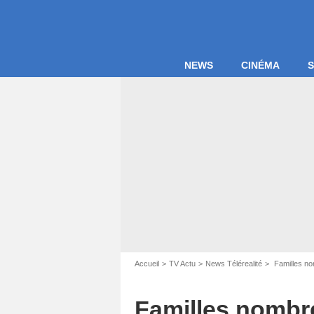
NEWS
CINÉMA
S
Accueil
TV Actu
News Télérealité
Familles nom
Familles nombre