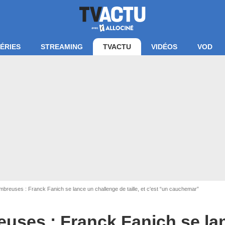
ÉRIES
STREAMING
TVACTU
VIDÉOS
VOD
breuses : Franck Fanich se lance un challenge de taille, et c'est “un cauchemar”
uses : Franck Fanich se la