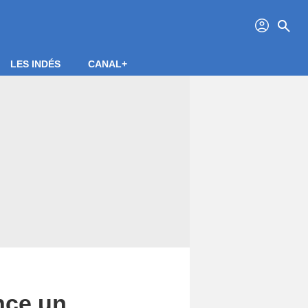
profil
search
LES INDÉS
CANAL+
nce un