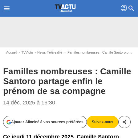
profil
menu
search
Accueil
TV Actu
News Télérealité
Familles nombreuses : Camille Santoro partage enfin le prénom de sa compagne
Familles nombreuses : Camille
Santoro partage enfin le
prénom de sa compagne
14 déc. 2025 à 16:30
Ajoutez Allociné à vos sources préférées
Suivez-nous
Partag
Ce jeudi 11 décembre 2025, Camille Santoro,