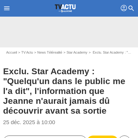
profil
menu
search
Accueil
TV Actu
News Télérealité
Star Academy
Exclu. Star Academy : "Quelqu'un dans le public me l'a dit", l'information que Jeanne n'aurait jamais dû découvrir avant sa sortie
Exclu. Star Academy :
"Quelqu'un dans le public me
l'a dit", l'information que
Jeanne n'aurait jamais dû
découvrir avant sa sortie
25 déc. 2025 à 10:00