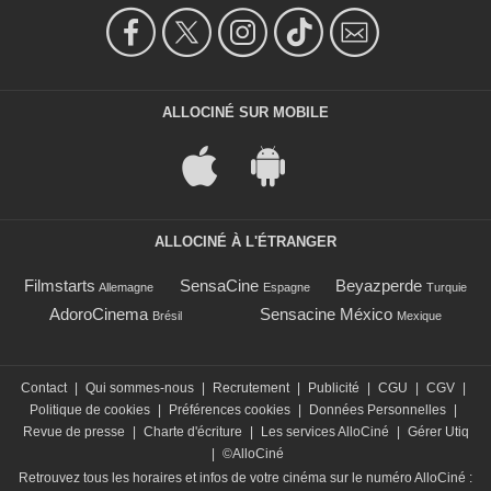
ALLOCINÉ SUR MOBILE
ALLOCINÉ À L'ÉTRANGER
Filmstarts
SensaCine
Beyazperde
Allemagne
Espagne
Turquie
AdoroCinema
Sensacine México
Brésil
Mexique
Contact
|
Qui sommes-nous
|
Recrutement
|
Publicité
|
CGU
|
CGV
|
Politique de cookies
|
Préférences cookies
|
Données Personnelles
|
Revue de presse
|
Charte d'écriture
|
Les services AlloCiné
|
Gérer Utiq
|
©AlloCiné
Retrouvez tous les horaires et infos de votre cinéma sur le numéro AlloCiné :