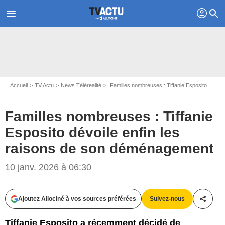
profil
menu
search
Accueil
TV Actu
News Télérealité
Familles nombreuses : Tiffanie Esposito dévoile enfin les raisons de son déménagement
Familles nombreuses : Tiffanie
Esposito dévoile enfin les
raisons de son déménagement
10 janv. 2026 à 06:30
Ajoutez Allociné à vos sources préférées
Suivez-nous
Partag
Tiffanie Esposito a récemment décidé de