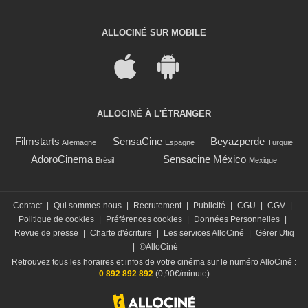
ALLOCINÉ SUR MOBILE
ALLOCINÉ À L'ÉTRANGER
Filmstarts
SensaCine
Beyazperde
Allemagne
Espagne
Turquie
AdoroCinema
Sensacine México
Brésil
Mexique
Contact
|
Qui sommes-nous
|
Recrutement
|
Publicité
|
CGU
|
CGV
|
Politique de cookies
|
Préférences cookies
|
Données Personnelles
|
Revue de presse
|
Charte d'écriture
|
Les services AlloCiné
|
Gérer Utiq
|
©AlloCiné
Retrouvez tous les horaires et infos de votre cinéma sur le numéro AlloCiné :
0 892 892 892
(0,90€/minute)