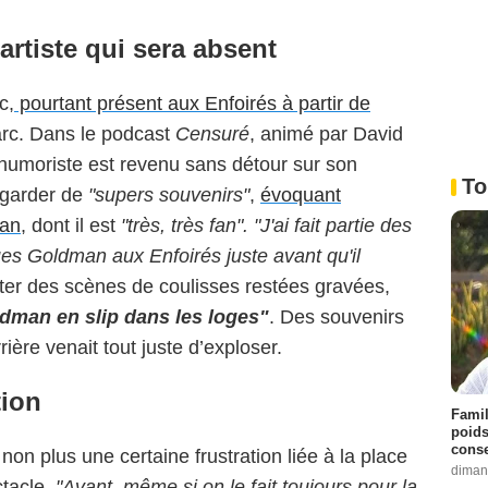
artiste qui sera absent
c,
pourtant présent aux Enfoirés à partir de
rc. Dans le podcast
Censuré
, animé par David
’humoriste est revenu sans détour sur son
To
e garder de
"supers souvenirs"
,
évoquant
an
, dont il est
"très, très fan". "J'ai fait partie des
s Goldman aux Enfoirés juste avant qu'il
onter des scènes de coulisses restées gravées,
dman en slip dans les loges"
. Des souvenirs
ière venait tout juste d’exploser.
tion
Famil
poids
conse
on plus une certaine frustration liée à la place
diman
ctacle.
"Avant, même si on le fait toujours pour la