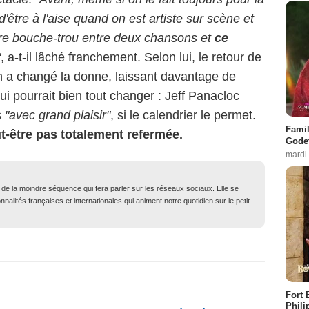
'être à l'aise quand on est artiste sur scène et
aire bouche-trou entre deux chansons et
ce
"
, a-t-il lâché franchement. Selon lui, le retour de
n a changé la donne, laissant davantage de
ui pourrait bien tout changer : Jeff Panacloc
s
"avec grand plaisir"
, si le calendrier le permet.
Famil
t-être pas totalement refermée.
Godet
mardi
t de la moindre séquence qui fera parler sur les réseaux sociaux. Elle se
nalités françaises et internationales qui animent notre quotidien sur le petit
Fort 
Phili