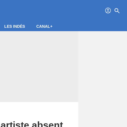
profil
search
LES INDÉS
CANAL+
 artiste absent