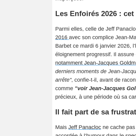
Les Enfoirés 2026 : cet 
Parmi elles, celle de Jeff Panaclo
2016
avec son complice Jean-Ma
Barbet ce mardi 6 janvier 2026, l
éloignement progressif. Il assur
notamment Jean-Jacques Goldm
derniers moments de Jean-Jacque
arrête"
, confie-t-il, avant de rac
comme
"voir Jean-Jacques Gol
précieux, à une période où sa carr
Il fait part de sa frustra
Mais
Jeff Panacloc
ne cache pas n
accordée à l’humour dans le spe