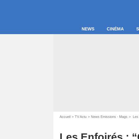
NEWS
CINÉMA
S
Accueil
TV Actu
News Emissions - Mags
Les 
Les Enfoirés : “