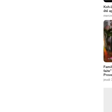
Koh-L
été a
mercr
Fami
faite
Prove
jeudi 