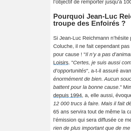
l’objectif de remporter jusqu’à 
Pourquoi Jean-Luc Reic
troupe des Enfoirés ?
Si Jean-Luc Reichmann n’hésite p
Coluche, il ne fait cependant pas
pour cause ! "
Il n’y a pas d’anima
Loisirs
. "
Certes, je suis aussi com
d’opportunités
", a-t-il assuré avan
énormément de bien. Aucun souci,
battent pour la bonne cause
." Mi
depuis 1994
, a, elle aussi, évoq
12 000 trucs à faire. Mais il fait
65 ans servira tout de même la 
l’émission qui sera diffusée ce 
rien de plus important que de me s