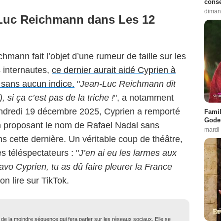
conse
diman
-Luc Reichmann dans Les 12
hmann fait l’objet d’une rumeur de taille sur les
 internautes,
ce dernier aurait aidé Cyprien à
 sans aucun indice.
"
Jean-Luc Reichmann dit
 si ça c’est pas de la triche !
", a notamment
 vendredi 19 décembre 2025, Cyprien a remporté
Famil
Godet
en proposant le nom de Rafael Nadal sans
mardi
 cette dernière. Un véritable coup de théâtre,
 téléspectateurs : "
J’en ai eu les larmes aux
avo Cyprien, tu as dû faire pleurer la France
-on lire sur TikTok.
t de la moindre séquence qui fera parler sur les réseaux sociaux. Elle se