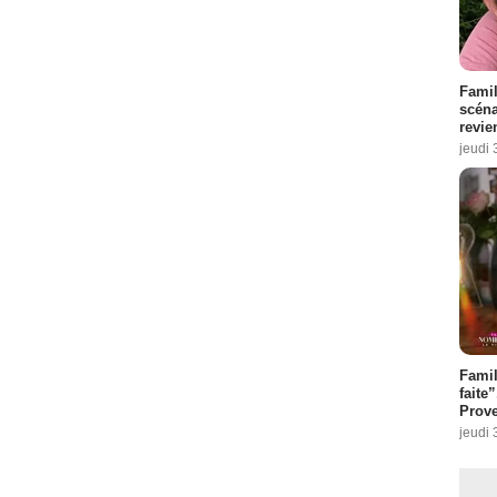
Famil
scéna
revie
jeudi 
Fami
faite
Prove
jeudi 