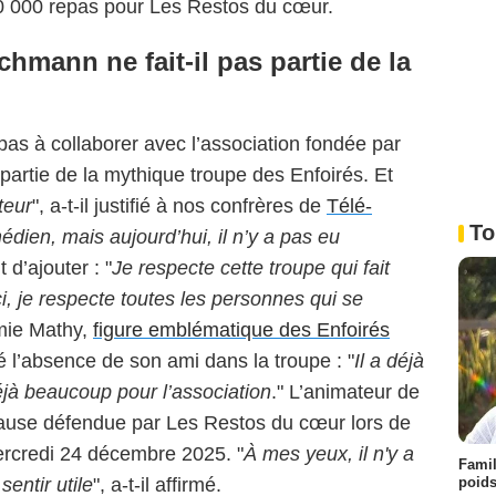
100 000 repas pour Les Restos du cœur.
hmann ne fait-il pas partie de la
as à collaborer avec l’association fondée par
 partie de la mythique troupe des Enfoirés. Et
teur
", a-t-il justifié à nos confrères de
Télé-
To
édien, mais aujourd’hui, il n’y a pas eu
t d’ajouter : "
Je respecte cette troupe qui fait
 je respecte toutes les personnes qui se
mie Mathy,
figure emblématique des Enfoirés
ué l’absence de son ami dans la troupe : "
Il a déjà
 déjà beaucoup pour l’association
." L’animateur de
cause défendue par Les Restos du cœur lors de
mercredi 24 décembre 2025. "
À mes yeux, il n'y a
Famil
poids
entir utile
", a-t-il affirmé.