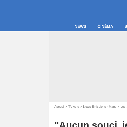
NEWS
CINÉMA
S
Accueil
TV Actu
News Emissions - Mags
Les 
"Aucun souci, 