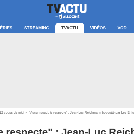
ÉRIES
STREAMING
TVACTU
VIDÉOS
VOD
12 coups de midi
"Aucun souci, je respecte" : Jean-Luc Reichmann boycotté par Les Enfoi
je respecte" : Jean-Luc Rei