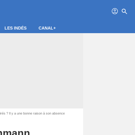
profil
search
LES INDÉS
CANAL+
rés ? Il y a une bonne raison à son absence
chmann