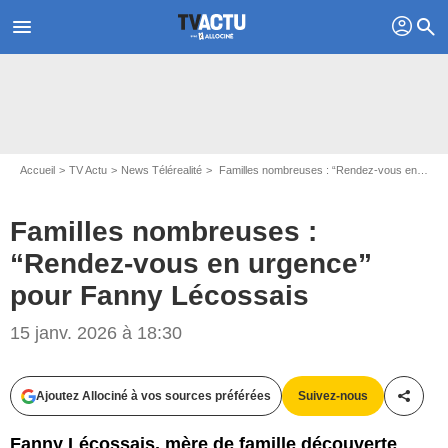
profil
menu
search
Accueil
TV Actu
News Télérealité
Familles nombreuses : “Rendez-vous en urgence” pour Fanny Lécossais
Familles nombreuses :
“Rendez-vous en urgence”
pour Fanny Lécossais
15 janv. 2026 à 18:30
Ajoutez Allociné à vos sources préférées
Suivez-nous
Partag
Fanny Lécossais, mère de famille découverte