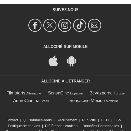
SUIVEZ-NOUS
ALLOCINÉ SUR MOBILE
ALLOCINÉ À L'ÉTRANGER
Filmstarts
SensaCine
Beyazperde
Allemagne
Espagne
Turquie
AdoroCinema
Sensacine México
Brésil
Mexique
Contact
|
Qui sommes-nous
|
Recrutement
|
Publicité
|
CGU
|
CGV
|
Politique de cookies
|
Préférences cookies
|
Données Personnelles
|