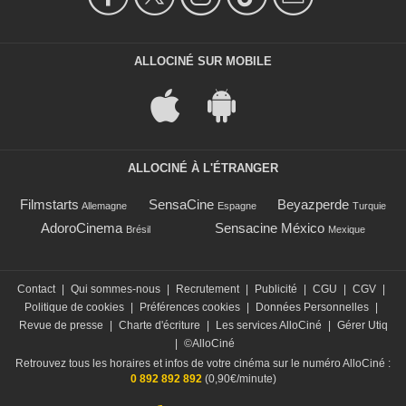
ALLOCINÉ SUR MOBILE
ALLOCINÉ À L'ÉTRANGER
Filmstarts
SensaCine
Beyazperde
Allemagne
Espagne
Turquie
AdoroCinema
Sensacine México
Brésil
Mexique
Contact
|
Qui sommes-nous
|
Recrutement
|
Publicité
|
CGU
|
CGV
|
Politique de cookies
|
Préférences cookies
|
Données Personnelles
|
Revue de presse
|
Charte d'écriture
|
Les services AlloCiné
|
Gérer Utiq
|
©AlloCiné
Retrouvez tous les horaires et infos de votre cinéma sur le numéro AlloCiné :
0 892 892 892
(0,90€/minute)