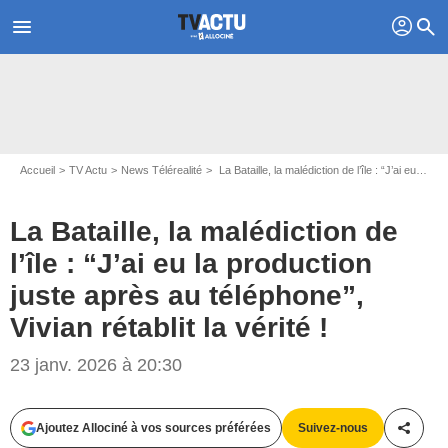
profil
menu
search
Accueil
TV Actu
News Télérealité
La Bataille, la malédiction de l’île : “J’ai eu la production juste après au téléphone”, Vivian rétablit la vérité !
La Bataille, la malédiction de
l’île : “J’ai eu la production
juste après au téléphone”,
Vivian rétablit la vérité !
23 janv. 2026 à 20:30
Ajoutez Allociné à vos sources préférées
Suivez-nous
Partag