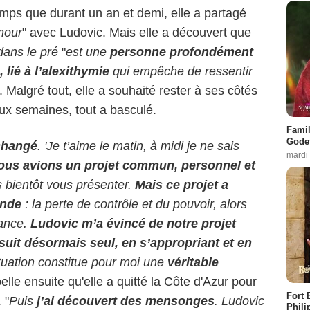
emps que durant un an et demi, elle a partagé
amour
" avec Ludovic. Mais elle a découvert que
dans le pré
"
est une
personne profondément
lié à l’alexithymie
qui empêche de ressentir
". Malgré tout, elle a souhaité rester à ses côtés
eux semaines, tout a basculé.
Famil
Godet
changé
. 'Je t’aime le matin, à midi je ne sais
mardi
ous avions un projet commun, personnel et
 bientôt vous présenter.
Mais ce projet a
onde
: la perte de contrôle et du pouvoir, alors
ance.
Ludovic m’a évincé de notre projet
uit désormais seul, en s’appropriant et en
tuation constitue pour moi une
véritable
pelle ensuite qu'elle a quitté la Côte d'Azur pour
Fort 
 "
Puis
j’ai découvert des mensonges
.
Ludovic
Phili