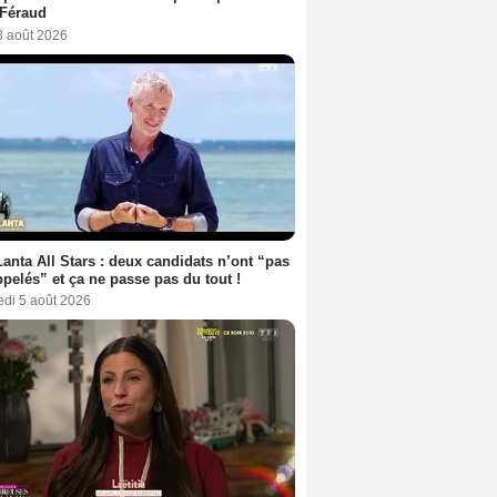
 Féraud
3 août 2026
anta All Stars : deux candidats n’ont “pas
ppelés” et ça ne passe pas du tout !
edi 5 août 2026