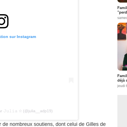
Famil
"perd
samed
ation sur Instagram
Famil
déjà 
jeudi 
r 𝙹𝚞𝚕𝚒𝚊 ☆ (@julia__adp19)
r de nombreux soutiens, dont celui de Gilles de