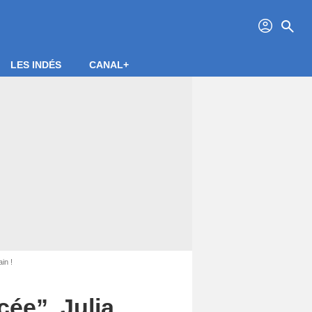
profil
search
LES INDÉS
CANAL+
in !
cée”, Julia