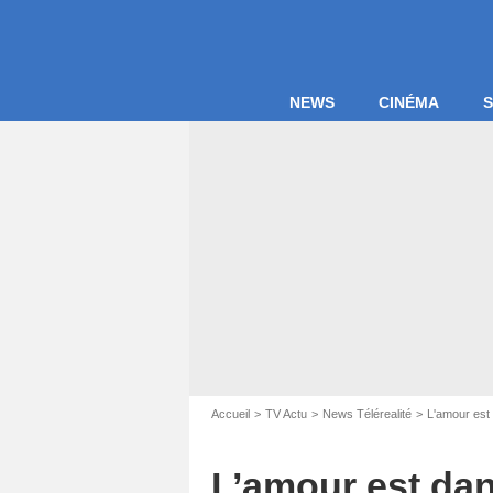
NEWS
CINÉMA
S
Accueil
TV Actu
News Télérealité
L'amour est 
L’amour est dan