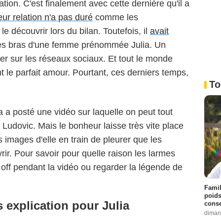
tion. C'est finalement avec cette dernière qu'il a
eur relation n'a pas duré
comme les
e découvrir lors du bilan. Toutefois, il
avait
es bras d'une femme prénommée Julia. Un
ser sur les réseaux sociaux. Et tout le monde
nt le parfait amour. Pourtant, ces derniers temps,
To
a a posté une vidéo sur laquelle on peut tout
 Ludovic. Mais le bonheur laisse très vite place
s images d'elle en train de pleurer que les
rir. Pour savoir pour quelle raison les larmes
ix off pendant la vidéo ou regarder la légende de
Famil
poids
s explication pour Julia
conse
diman