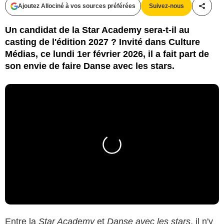
Ajoutez Allociné à vos sources préférées
Suivez-nous
Partag
Un candidat de la Star Academy sera-t-il au
casting de l'édition 2027 ? Invité dans Culture
Médias, ce lundi 1er février 2026, il a fait part de
son envie de faire Danse avec les stars.
Entre la
Star Academy
et
Danse avec les stars
, il n'y