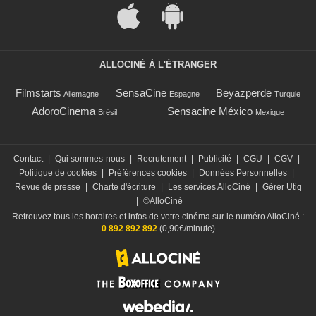
ALLOCINÉ À L'ÉTRANGER
Filmstarts
SensaCine
Beyazperde
Allemagne
Espagne
Turquie
AdoroCinema
Sensacine México
Brésil
Mexique
Contact
|
Qui sommes-nous
|
Recrutement
|
Publicité
|
CGU
|
CGV
|
Politique de cookies
|
Préférences cookies
|
Données Personnelles
|
Revue de presse
|
Charte d'écriture
|
Les services AlloCiné
|
Gérer Utiq
|
©AlloCiné
Retrouvez tous les horaires et infos de votre cinéma sur le numéro AlloCiné :
0 892 892 892
(0,90€/minute)