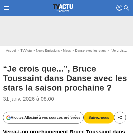
profil
menu
search
Accueil
TV Actu
News Emissions - Mags
Danse avec les stars
“Je crois que...”, Bruce Toussaint dans Danse avec les stars la saison prochaine ?
“Je crois que...”, Bruce
Toussaint dans Danse avec les
stars la saison prochaine ?
31 janv. 2026 à 08:00
Ajoutez Allociné à vos sources préférées
Suivez-nous
Partag
Verra-t-on prochainement Bruce Toussaint dans