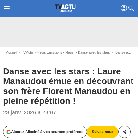
profil
menu
search
Accueil
TV Actu
News Emissions - Mags
Danse avec les stars
Danse avec les stars : Laure Manaudou émue en découvrant son frère Florent Manaudou en pleine répétition !
Danse avec les stars : Laure
Manaudou émue en découvrant
son frère Florent Manaudou en
pleine répétition !
23 janv. 2026 à 23:07
Ajoutez Allociné à vos sources préférées
Suivez-nous
Partag