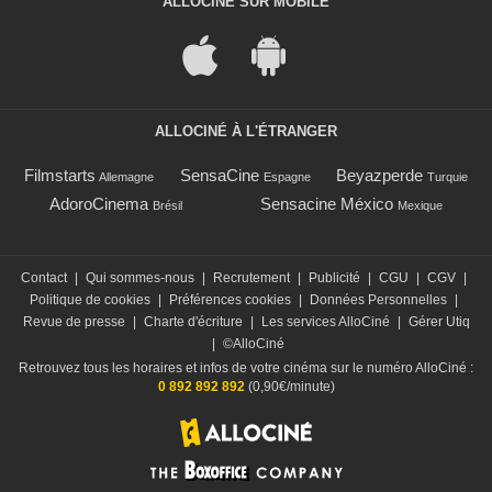
ALLOCINÉ SUR MOBILE
ALLOCINÉ À L'ÉTRANGER
Filmstarts
SensaCine
Beyazperde
Allemagne
Espagne
Turquie
AdoroCinema
Sensacine México
Brésil
Mexique
Contact
|
Qui sommes-nous
|
Recrutement
|
Publicité
|
CGU
|
CGV
|
Politique de cookies
|
Préférences cookies
|
Données Personnelles
|
Revue de presse
|
Charte d'écriture
|
Les services AlloCiné
|
Gérer Utiq
|
©AlloCiné
Retrouvez tous les horaires et infos de votre cinéma sur le numéro AlloCiné :
0 892 892 892
(0,90€/minute)