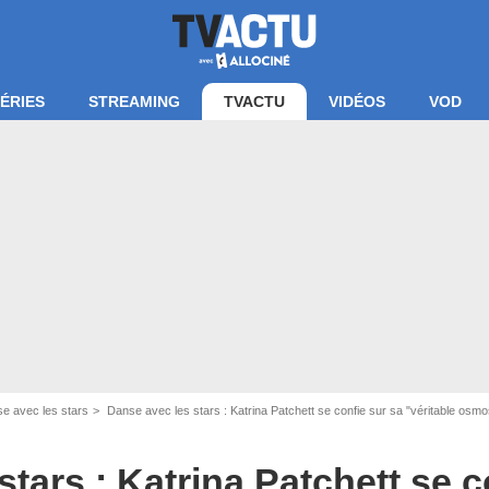
ÉRIES
STREAMING
TVACTU
VIDÉOS
VOD
e avec les stars
Danse avec les stars : Katrina Patchett se confie sur sa "véritable osm
tars : Katrina Patchett se c