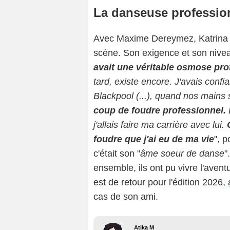
La danseuse profession
Avec Maxime Dereymez, Katrina Pa
scène. Son exigence et son niveau
avait une véritable osmose pro
tard, existe encore. J'avais confi
Blackpool (...), quand nos mains s
coup de foudre professionnel.
j'allais faire ma carrière avec lui.
C
foudre que j'ai eu de ma vie
", p
c'était son "
âme soeur de danse
"
ensemble, ils ont pu vivre l'aven
est de retour pour l'édition 2026,
cas de son ami.
Atika M