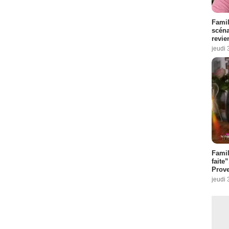
Famil
scéna
revie
jeudi 
Fami
faite
Prove
jeudi 