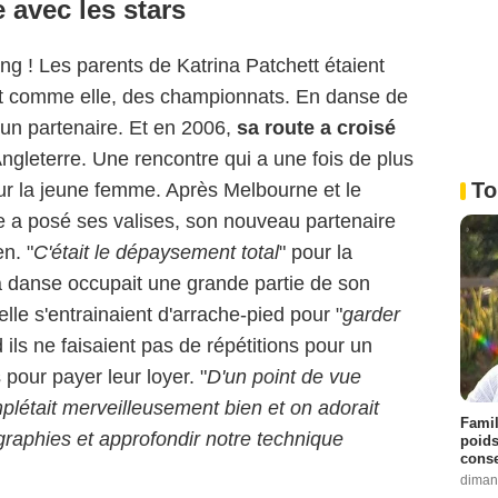
 avec les stars
ang ! Les parents de Katrina Patchett étaient
out comme elle, des championnats. En danse de
ir un partenaire. Et en 2006,
sa route a croisé
ngleterre. Une rencontre qui a une fois de plus
To
ur la jeune femme. Après Melbourne et le
e a posé ses valises, son nouveau partenaire
n. "
C'était le dépaysement total
" pour la
a danse occupait une grande partie de son
lle s'entrainaient d'arrache-pied pour "
garder
 ils ne faisaient pas de répétitions pour un
pour payer leur loyer. "
D'un point de vue
mplétait merveilleusement bien et on adorait
Famil
raphies et approfondir notre technique
poids
conse
diman