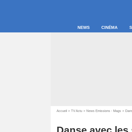
NEWS
CINÉMA
S
Accueil
TV Actu
News Emissions - Mags
Dans
Danse avec les s