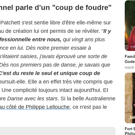
nel parle d'un "coup de foudre"
tchett s'est sentie libre d'être elle-même sur
 de création lui ont permis de se révéler. "
Il y
fessionnelle entre nous,
qui vingt ans plus
ance en lui. Dès notre premier essaie à
'étaient saisies, j'avais éprouvé une sorte de
Famil
Godet
Dès nos premiers pas de danse, je savais que
mardi
'est du reste le seul et unique coup de
oursuit-elle. Elle a en effet très vite compris que
. Une complicité toujours intact aujourd'hui. Et
ture
Danse avec les stars
. Si la belle Australienne
au côté de Philippe Lellouche
, ce n'est pas le
Fort 
Phili