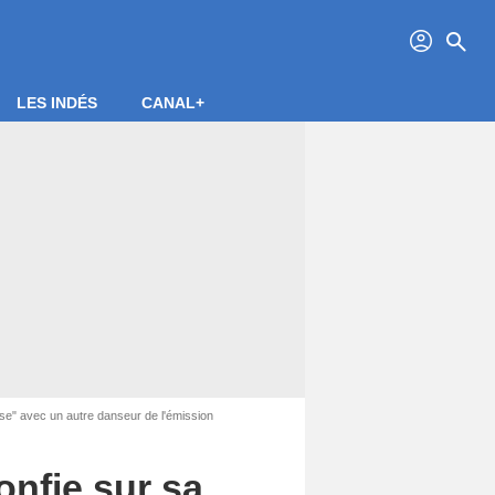
profil
search
LES INDÉS
CANAL+
ose" avec un autre danseur de l'émission
onfie sur sa