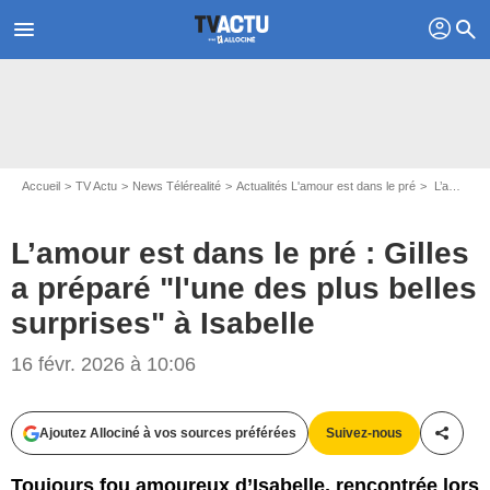
profil
menu
search
Accueil
TV Actu
News Télérealité
Actualités L'amour est dans le pré
L’amour est dans le pré : Gilles a préparé "l'une des plus belles surprises" à Isabelle
L’amour est dans le pré : Gilles
a préparé "l'une des plus belles
surprises" à Isabelle
16 févr. 2026 à 10:06
Ajoutez Allociné à vos sources préférées
Suivez-nous
Partag
Toujours fou amoureux d’Isabelle, rencontrée lors