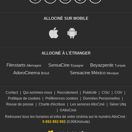
ALLOCINÉ SUR MOBILE
ALLOCINÉ À L'ÉTRANGER
Filmstarts
SensaCine
Beyazperde
Allemagne
Espagne
Turquie
AdoroCinema
Sensacine México
Brésil
Mexique
Contact
|
Qui sommes-nous
|
Recrutement
|
Publicité
|
CGU
|
CGV
|
Politique de cookies
|
Préférences cookies
|
Données Personnelles
|
Revue de presse
|
Charte d'écriture
|
Les services AlloCiné
|
Gérer Utiq
|
©AlloCiné
Retrouvez tous les horaires et infos de votre cinéma sur le numéro AlloCiné :
0 892 892 892
(0,90€/minute)