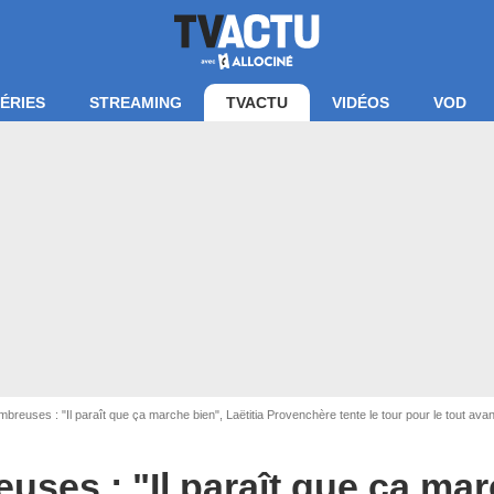
ÉRIES
STREAMING
TVACTU
VIDÉOS
VOD
breuses : "Il paraît que ça marche bien", Laëtitia Provenchère tente le tour pour le tout a
uses : "Il paraît que ça mar