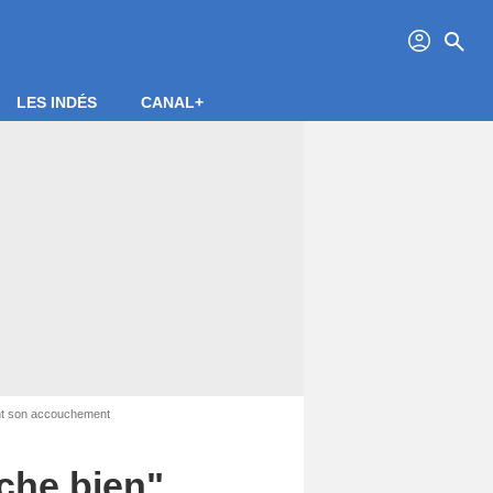
profil
search
LES INDÉS
CANAL+
vant son accouchement
che bien",