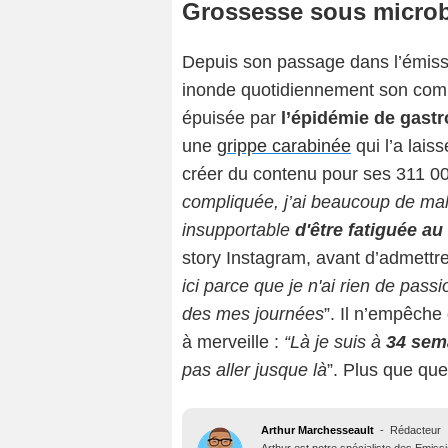
Grossesse sous micro
Depuis son passage dans l’émis
inonde quotidiennement son compt
épuisée par
l’épidémie de gastr
une
grippe carabinée
qui l’a lais
créer du contenu pour ses 311 0
compliquée, j’ai beaucoup de mal 
insupportable
d'être fatiguée au
story Instagram, avant d’admettr
ici parce que je n'ai rien de pass
des mes journées
”. Il n’empêche
à merveille :
“Là je suis à
34 sem
pas aller jusque là
”. Plus que que
Arthur Marchesseault
-
Rédacteur