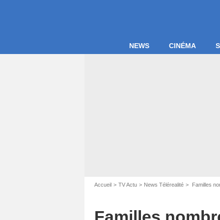
NEWS
CINÉMA
S
Accueil
TV Actu
News Télérealité
Familles nom
Familles nombre