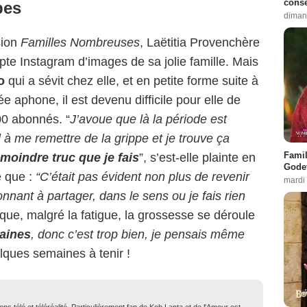
conse
bes
diman
sion
Familles Nombreuses
, Laëtitia Provenchère
e Instagram d’images de sa jolie famille. Mais
o
qui a sévit chez elle, et en petite forme suite à
sée aphone, il est devenu difficile pour elle de
00 abonnés. “
J’avoue que là la période est
à me remettre de la grippe et je trouve ça
Famil
 moindre truc que je fais
”, s’est-elle plainte en
Godet
e que :
“C’était pas évident non plus de revenir
mardi
ionnant à partager, dans le sens ou je fais rien
 que, malgré la fatigue, la grossesse se déroule
aines
, donc c’est trop bien, je pensais même
lques semaines à tenir !