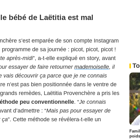
e bébé de Laëtitia est mal
ovenchère s’est emparée de son compte Instagram
programme de sa journée : picot, picot, picot !
tte après-midi
”, a-t-elle expliqué en story, avant
To
pour essayer de faire retourner
mademoiselle
, il
e vais découvrir ça parce que je ne connais
naître n’est pas bien positionnée dans le ventre de
rands remèdes, Laëtitia Provenchère a pris les
éthode peu conventionnelle
. “
Je connais
 avant d’admettre : “
Mais pas pour essayer de
r ça
”. Cette méthode se révélera-t-elle un
Famil
poids