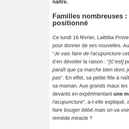
naître.
Familles nombreuses : l
positionné
Ce lundi 16 février, Laëtitia Pr
pour donner de ses nouvelles. Au 
“
Je vais faire de l'acupuncture ce
d’en dévoiler la raison : “
[C’est] 
paraît que ça marche bien donc j
pas
”. En effet, sa petite fille à 
sa maman. Aux grands maux les g
devants en expérimentant
une m
l'acupuncture
”, a-t-elle expliqué,
faire bouger bébé mais on va voi
remède miracle ?