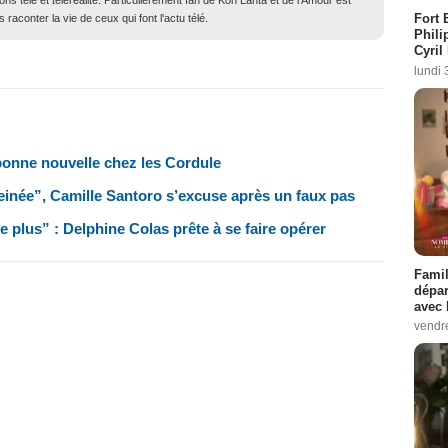
ons télé et téléréalité. Particulièrement fan de Koh Lanta et de l'Amour est
Fort 
 raconter la vie de ceux qui font l'actu télé.
Phili
Cyril
lundi 
bonne nouvelle chez les Cordule
peinée”, Camille Santoro s’excuse après un faux pas
 plus” : Delphine Colas prête à se faire opérer
Famil
dépar
avec 
vendre