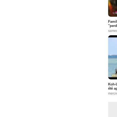
Famil
"perd
samed
Koh-L
été a
mercr