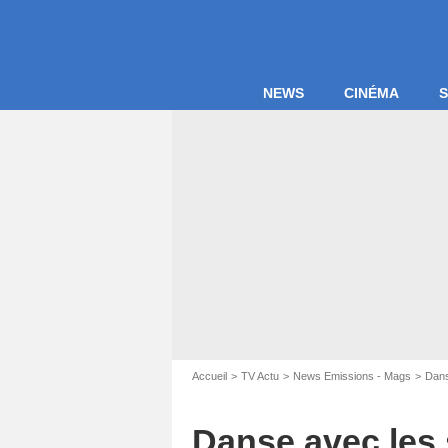
NEWS
CINÉMA
S
Accueil
TV Actu
News Emissions - Mags
Dans
Danse avec les s