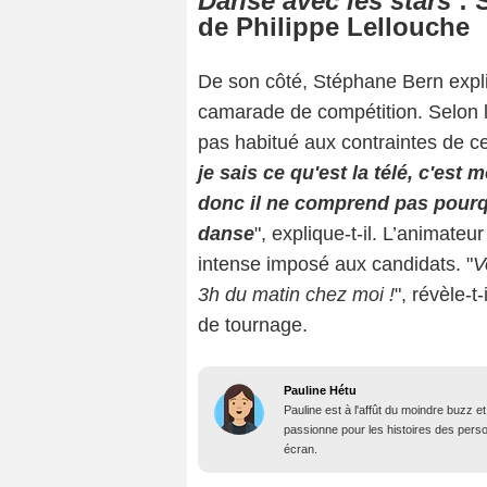
Danse avec les stars
: 
de Philippe Lellouche
De son côté, Stéphane Bern expl
camarade de compétition. Selon lu
pas habitué aux contraintes de ce
je sais ce qu'est la télé, c'est 
donc il ne comprend pas pourqu
danse
", explique-t-il. L’animate
intense imposé aux candidats. "
V
3h du matin chez moi !
", révèle-t
de tournage.
Pauline Hétu
Pauline est à l'affût du moindre buzz e
passionne pour les histoires des person
écran.