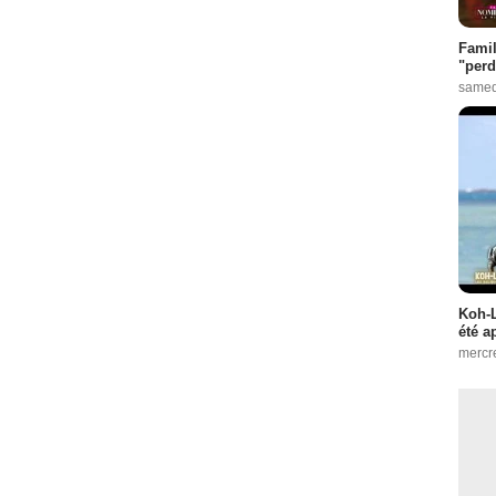
Famil
"perd
samed
Koh-L
été a
mercr