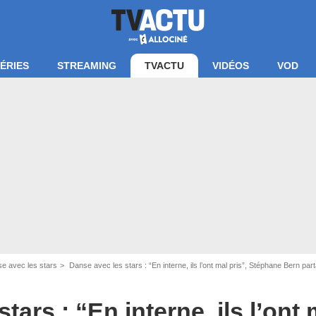
ÉRIES
STREAMING
TVACTU
VIDÉOS
VOD
e avec les stars
Danse avec les stars : “En interne, ils l’ont mal pris”, Stéphane Bern par
tars : “En interne, ils l’ont 