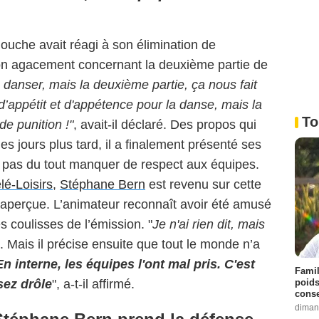
llouche avait réagi à son élimination de
son agacement concernant la deuxième partie de
danser, mais la deuxième partie, ça nous fait
 d’appétit et d'appétence pour la danse, mais la
To
de punition !"
, avait-il déclaré. Des propos qui
es jours plus tard, il a finalement présenté ses
it pas du tout manquer de respect aux équipes.
lé-Loisirs
,
Stéphane Bern
est revenu sur cette
aperçue. L’animateur reconnaît avoir été amusé
s coulisses de l’émission. "
Je n'ai rien dit, mais
rd. Mais il précise ensuite que tout le monde n’a
En interne, les équipes l'ont mal pris. C'est
Famil
poids
sez drôle
", a-t-il affirmé.
conse
diman