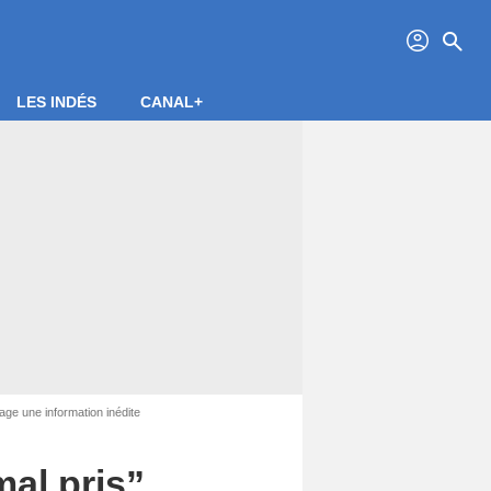
profil
search
LES INDÉS
CANAL+
tage une information inédite
mal pris”,