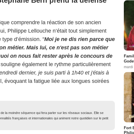
Stéphane Bern prend la défense
ique comprendre la réaction de son ancien
i, Philippe Lellouche n’était tout simplement
 type d’émission. "
Moi je ne dis rien parce que
mon métier. Mais lui, ce n'est pas son métier
oi on nous fait rester après le concours de
Famil
Godet
ur souligne également le rythme particulièrement
mardi
endredi dernier, je suis parti à 1h40 et j'étais à
-il, évoquant la fatigue liée aux longues soirées
t de la moindre séquence qui fera parler sur les réseaux sociaux. Elle se
nalités françaises et internationales qui animent notre quotidien sur le petit
Fort 
Phili